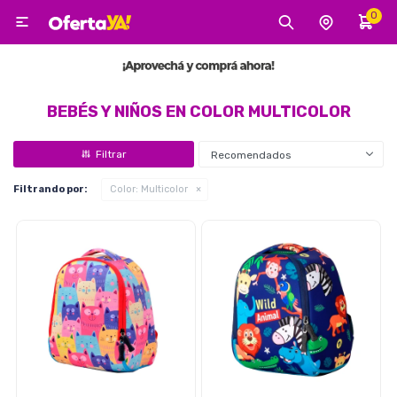
0

MI CUENTA
Categorías
Tecnología
Electro
Belleza
BEBÉS Y NIÑOS EN COLOR MULTICOLOR
Recomendados
Tv, Audio y Video
Filtrando por:
Color:
Multicolor
Tecnología
Gaming