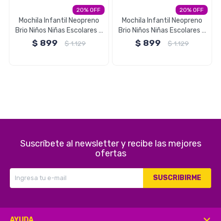
20
20
Electrodomésticos
Mochila Infantil Neopreno
Mochila Infantil Neopreno
Brio Niños Niñas Escolares -
Brio Niños Niñas Escolares -
Gatos
Selva
$
899
$
899
$
1.129
$
1.129
Pequeños electrodomésticos
Hogar y Jardín
Suscríbete al newsletter y recibe las mejores
ofertas
Deportes y Tiempo Libre
SUSCRIBIRME
Bebés y Niños
AYUDA