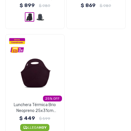
$
899
$
869
$
989
$
989
Herramientas
Belleza y Salud
Papelería
25
Ropa y Accesorios
Lunchera Térmica Brio
Neopreno 25x31cm
Lanchera Original - Negro
$
449
$
599
LLEGA
HOY