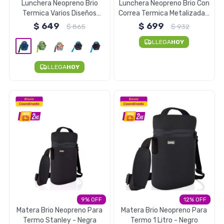
Lunchera Neopreno Brio
Lunchera Neopreno Brio Con
Electrodomésticos
Termica Varios Diseños
Correa Termica Metalizada -
Correa Asa - FADEB
Rosa Metalizada y Negro
$
649
$
699
$
865
$
932
LLEGA
HOY
Pequeños electrodomésticos
LLEGA
HOY
Hogar y Jardín
Deportes y Tiempo Libre
9
12
Bebés y Niños
Matera Brio Neopreno Para
Matera Brio Neopreno Para
Termo Stanley - Negra
Termo 1 Litro - Negro