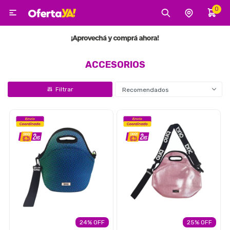
0

MI CUENTA
Categorías
Tecnología
Electro
Belleza
ACCESORIOS
Recomendados
Tv, Audio y Video
Tecnología
Gaming
24
25