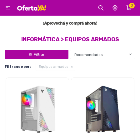
0

MI CUENTA
Categorías
Tecnología
Electro
Belleza
INFORMÁTICA > EQUIPOS ARMADOS
Recomendados
Tv, Audio y Video
Filtrando por:
Equipos armados
Tecnología
Gaming