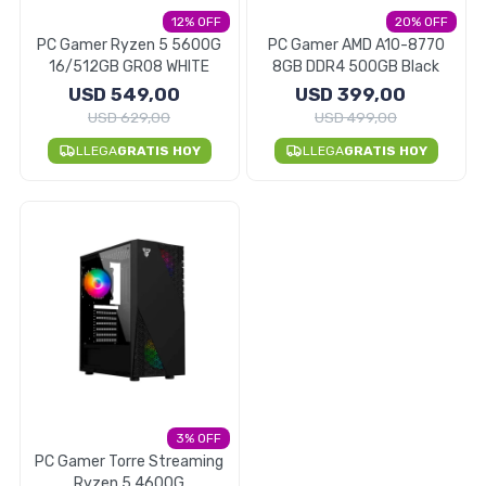
12
20
Electrodomésticos
PC Gamer Ryzen 5 5600G
PC Gamer AMD A10-8770
16/512GB GR08 WHITE
8GB DDR4 500GB Black
USD
549,00
USD
399,00
USD
629,00
USD
499,00
Pequeños electrodomésticos
LLEGA
GRATIS HOY
LLEGA
GRATIS HOY
Hogar y Jardín
Deportes y Tiempo Libre
3
Bebés y Niños
PC Gamer Torre Streaming
Ryzen 5 4600G