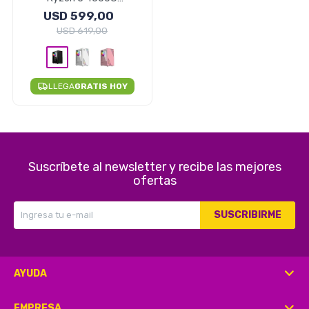
16GB/256GB SSD - NEGRO
USD
599,00
USD
619,00
Herramientas
LLEGA
GRATIS HOY
Belleza y Salud
Suscríbete al newsletter y recibe las mejores
Papelería
ofertas
SUSCRIBIRME
Ropa y Accesorios
AYUDA
EMPRESA