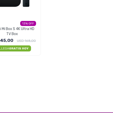
13
 Mi Box S 4K Ultra HD
TV Box
145,00
USD
168,00
LLEGA
GRATIS HOY