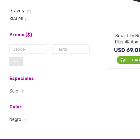
Gravity
(2)
XIAOMI
(1)
Precio
($)
Smart Tv Bo
Plus 4K Andr
Core 
USD
69,0
LLEGA
G
OK
Especiales
Sale
(3)
Color
Negro
(3)