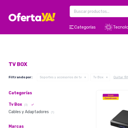
Categorías
Tecnolo
TV BOX
Quitar fi
Filtrando por:
Soportes y accesorios de tv
Tv Box
Categorías
Tv Box
(3)
Cables y Adaptadores
(1)
Marcas