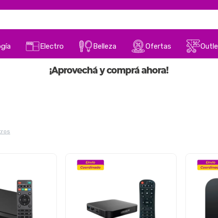
gía
Electro
Belleza
Ofertas
Outle
ltros