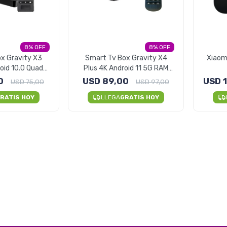
8
8
x Gravity X3
Smart Tv Box Gravity X4
Xiaomi
oid 10.0 Quad
Plus 4K Android 11 5G RAM
2gb RAM
4GB
0
USD
89,00
USD
USD
75,00
USD
97,00
RATIS HOY
LLEGA
GRATIS HOY