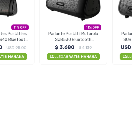
11
11
tes Portátiles
Parlante Portátil Motorola
Parla
340 Bluetooth
SUB530 Bluetooth
SUB
es Al Agua
Resistente Al Agua
0
$
3.680
USD
USD
95,00
$
4.139
ATIS MAÑANA
LLEGA
GRATIS MAÑANA
LL