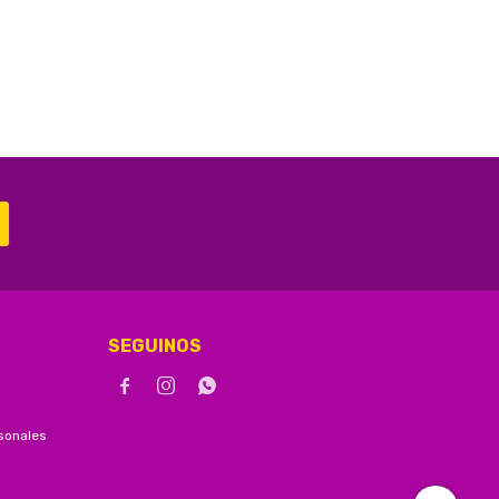
SEGUINOS



sonales