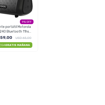
9
nte portátil Motorola
240 Bluetooth 11hs
Waterproof
59,00
USD
65,00
EGA
GRATIS MAÑANA