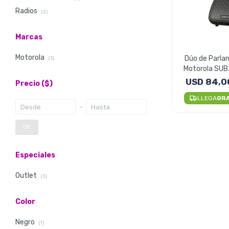
Radios
(2)
Marcas
Motorola
Dúo de Parlan
(3)
Motorola SUB
Resistent
USD
84,0
Precio
($)
LLEGA
GR
OK
Especiales
Outlet
(3)
Color
Negro
(1)