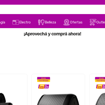
gía
Electro
Belleza
Ofertas
Outle