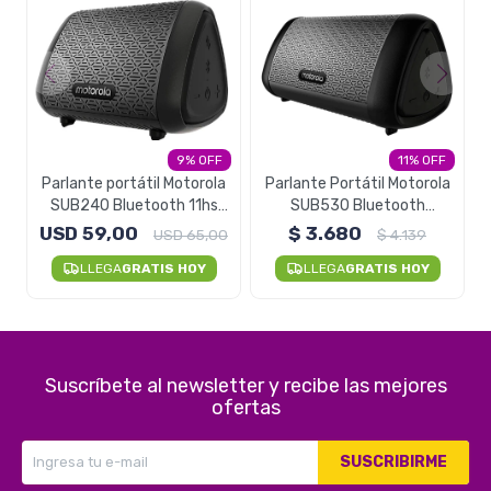
9
11
Parlante portátil Motorola
Parlante Portátil Motorola
SUB240 Bluetooth 11hs
SUB530 Bluetooth
Waterproof
Resistente Al Agua
USD
59,00
$
3.680
USD
65,00
$
4.139
LLEGA
GRATIS HOY
LLEGA
GRATIS HOY
Suscríbete al newsletter y recibe las mejores
ofertas
SUSCRIBIRME