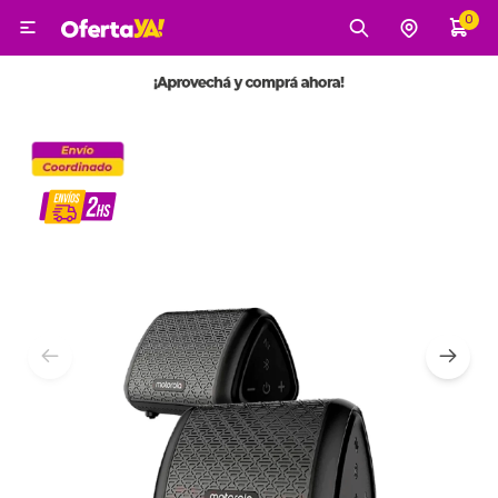
0

MI CUENTA
Categorías
Tecnología
Electro
Belleza
Tv, Audio y Video
Tecnología
Gaming