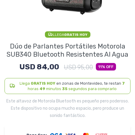
Electrodomésticos
LLEGA
GRATIS HOY
Pequeños electrodomésticos
Dúo de Parlantes Portátiles Motorola
SUB340 Bluetooth Resistentes Al Agua
USD
84,00
Hogar y Jardín
USD
95,00
11
Llega
GRATIS HOY
en zonas de Montevideo, te restan
7
horas
49
minutos
35
segundos para comprarlo
Deportes y Tiempo Libre
Este altavoz de Motorola Bluetooth es pequeño pero poderoso.
Este dispositivo no ocupa mucho espacio, pero produce un
sonido fantástico.
Bebés y Niños