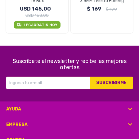
TV Box
3.5MM 1 Metro Foneng
USD
145,00
$
169
$
199
USD
168,00
Herramientas
LLEGA
GRATIS HOY
Belleza y Salud
Suscríbete al newsletter y recibe las mejores
ofertas
Papelería
SUSCRIBIRME
Ropa y Accesorios
AYUDA
EMPRESA