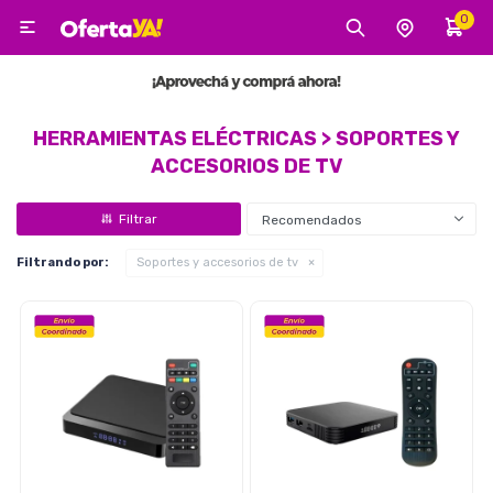
0

MI CUENTA
Categorías
Tecnología
Electro
Belleza
HERRAMIENTAS ELÉCTRICAS > SOPORTES Y
ACCESORIOS DE TV
Tv, Audio y Video
Recomendados
Filtrando por:
Soportes y accesorios de tv
Tecnología
Gaming