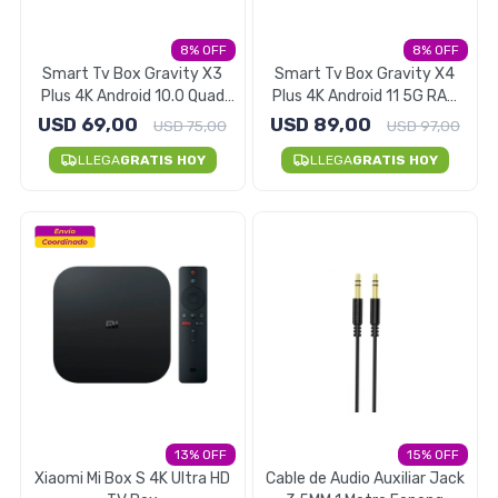
Electrodomésticos
8
8
Smart Tv Box Gravity X3
Smart Tv Box Gravity X4
Plus 4K Android 10.0 Quad
Plus 4K Android 11 5G RAM
Core 2gb RAM
4GB
USD
69,00
USD
89,00
USD
75,00
USD
97,00
Pequeños electrodomésticos
LLEGA
GRATIS HOY
LLEGA
GRATIS HOY
Hogar y Jardín
Deportes y Tiempo Libre
13
15
Bebés y Niños
Xiaomi Mi Box S 4K Ultra HD
Cable de Audio Auxiliar Jack