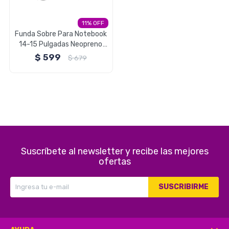
Electrodomésticos
11
Funda Sobre Para Notebook
14-15 Pulgadas Neopreno
Brio - Negro
$
599
$
679
Pequeños electrodomésticos
Hogar y Jardín
Suscríbete al newsletter y recibe las mejores
ofertas
Deportes y Tiempo Libre
SUSCRIBIRME
Bebés y Niños