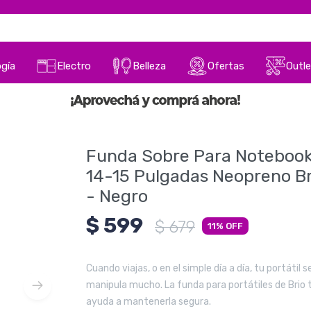
gía
Electro
Belleza
Ofertas
Outle
Funda Sobre Para Noteboo
14-15 Pulgadas Neopreno Br
- Negro
$
599
$
679
11
Cuando viajas, o en el simple día a día, tu portátil s
manipula mucho. La funda para portátiles de Brio 
ayuda a mantenerla segura.