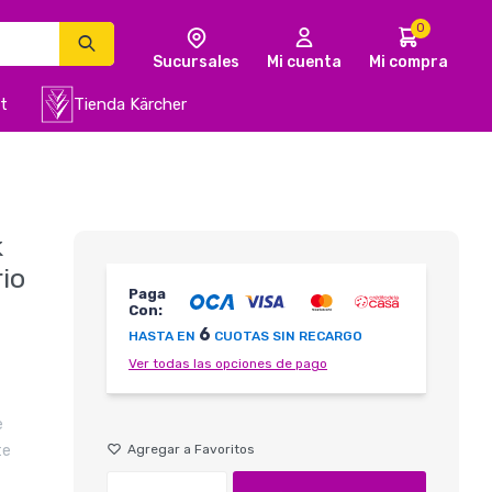
0
t
Tienda Kärcher
k
io
Paga
Con:
6
HASTA EN
CUOTAS SIN RECARGO
Ver todas las opciones de pago
e
te