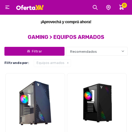
0

MI CUENTA
Categorías
Tecnología
Electro
Belleza
GAMING > EQUIPOS ARMADOS
Recomendados
Tv, Audio y Video
Filtrando por:
Equipos armados
Tecnología
Gaming