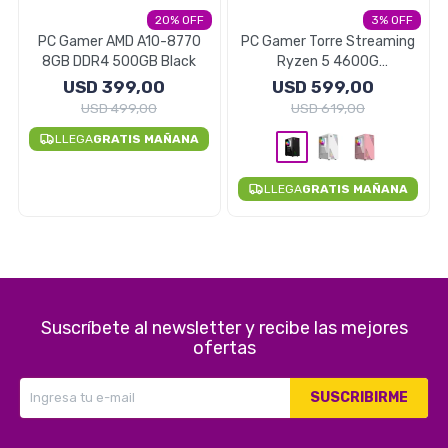
20
3
Electrodomésticos
PC Gamer AMD A10-8770
PC Gamer Torre Streaming
8GB DDR4 500GB Black
Ryzen 5 4600G
16GB/256GB SSD - NEGRO
USD
399,00
USD
599,00
USD
499,00
USD
619,00
Pequeños electrodomésticos
LLEGA
GRATIS MAÑANA
LLEGA
GRATIS MAÑANA
Hogar y Jardín
Deportes y Tiempo Libre
Suscríbete al newsletter y recibe las mejores
ofertas
SUSCRIBIRME
Bebés y Niños