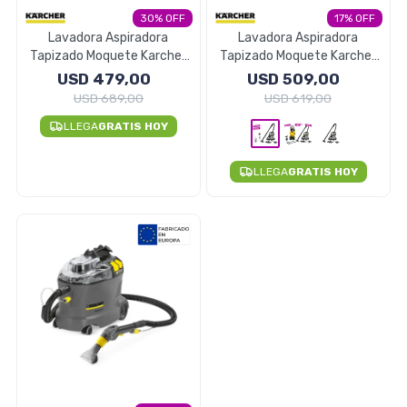
30
17
Electrodomésticos
Lavadora Aspiradora
Lavadora Aspiradora
Tapizado Moquete Karcher
Tapizado Moquete Karcher
Profesional Puzzi 4/20
Profesional Puzzi 4/15 -
USD
479,00
USD
509,00
Combo Detergentes
USD
689,00
USD
619,00
Pequeños electrodomésticos
LLEGA
GRATIS HOY
LLEGA
GRATIS HOY
Hogar y Jardín
Deportes y Tiempo Libre
Bebés y Niños