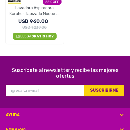
22
Lavadora Aspiradora
Karcher Tapizado Moquete
Herramientas
Profesional Puzzi 8/1
USD
960,00
USD
1.239,00
LLEGA
GRATIS HOY
Belleza y Salud
Suscríbete al newsletter y recibe las mejores
Papelería
ofertas
SUSCRIBIRME
Ropa y Accesorios
AYUDA
EMPRESA