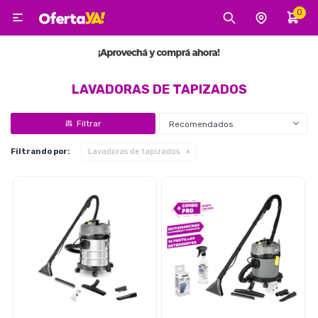
0

MI CUENTA
Categorías
Tecnología
Electro
Belleza
LAVADORAS DE TAPIZADOS
Recomendados
Tv, Audio y Video
Filtrando por:
Lavadoras de tapizados
Tecnología
Gaming