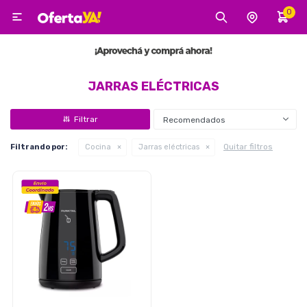
0

MI CUENTA
Categorías
Tecnología
Electro
Belleza
JARRAS ELÉCTRICAS
Recomendados
Tv, Audio y Video
Quitar filtros
Filtrando por:
Cocina
Jarras eléctricas
Tecnología
Gaming