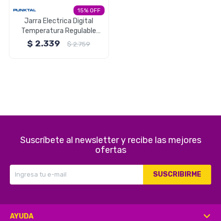
15
Electrodomésticos
Jarra Electrica Digital
Temperatura Regulable
Mate Punktal
$
2.339
$
2.759
Pequeños electrodomésticos
Hogar y Jardín
Suscríbete al newsletter y recibe las mejores
ofertas
Deportes y Tiempo Libre
SUSCRIBIRME
Bebés y Niños
AYUDA