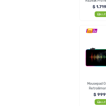
Razeak Profe
Óptico 
$
1.71
LL
Mousepad G
Retroilimo
80x
$
999
LL