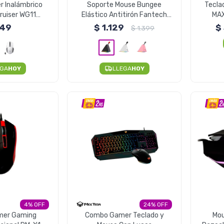
 Inalámbrico
Soporte Mouse Bungee
Tecla
ruiser WG11
Elástico Antitirón Fantech
MAX
 - Negro
Luz RGB MBR01 - Negro
49
$
1.129
$
$
1.399
EGA
HOY
LLEGA
HOY
4
24
mer Gaming
Combo Gamer Teclado y
Mo