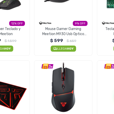
12
9
r Teclado y
Mouse Gamer Gaming
Tecl
Meetion
Meetion M930 Usb Optico
3200 DPI
9
$
599
$
1.599
$
659
EGA
HOY
LLEGA
HOY