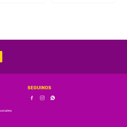
SEGUINOS



sonales