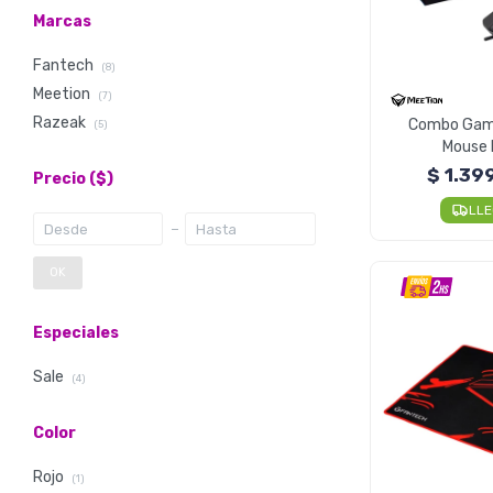
Marcas
Fantech
(8)
Meetion
(7)
Razeak
Combo Game
(5)
Mouse 
$
1.39
Precio
($)
LL
OK
Especiales
Sale
(4)
Color
Rojo
(1)