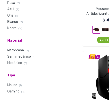
Rosa
(3)
Mousep
Azul
(2)
Antideslizant
Gris
(1)
- MP44
$
4
Blanco
(3)
Negro
(14)
LL
Material
Membrana
(2)
Semimecánico
(1)
Mecánico
(3)
Tipo
Mouse
(1)
Gaming
(19)