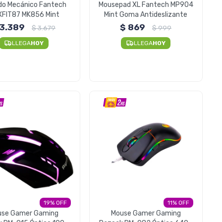
do Mecánico Fantech
Mousepad XL Fantech MP904
FIT87 MK856 Mint
Mint Goma Antideslizante
3.389
$
869
$
3.679
$
999
LLEGA
HOY
LLEGA
HOY
19
11
use Gamer Gaming
Mouse Gamer Gaming