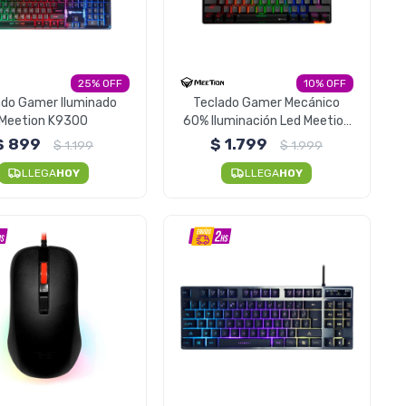
25
10
ado Gamer Iluminado
Teclado Gamer Mecánico
Meetion K9300
60% Iluminación Led Meetion
Mk005
$
899
$
1.799
$
1.199
$
1.999
LLEGA
HOY
LLEGA
HOY