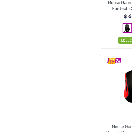
Mouse Gamer
Fantech C
2400DPI
$
6
LL
Mouse Ga