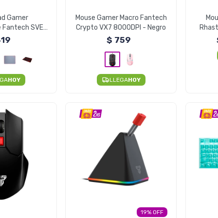
ad Gamer
Mouse Gamer Macro Fantech
Mou
e Fantech SVEN
Crypto VX7 8000DPI - Negro
Rhasta
 44x35cm
19
$
759
EGA
HOY
LLEGA
HOY
19