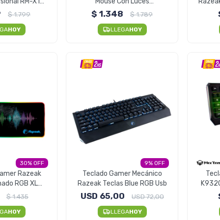
sional RM-X18
Mouse Con Luces
Razea
4000 Dpi
Retroiluminado Meetion C510
9
$
1.348
$
1.799
$
1.789
EGA
HOY
LLEGA
HOY
30
9
amer Razeak
Teclado Gamer Mecánico
Tec
nado RGB XL
Razeak Teclas Blue RGB Usb
K9320
30 CM
USD
65,00
$
1.435
USD
72,00
EGA
HOY
LLEGA
HOY