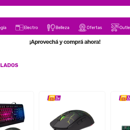
gía
Electro
Belleza
Ofertas
Outle
CLADOS