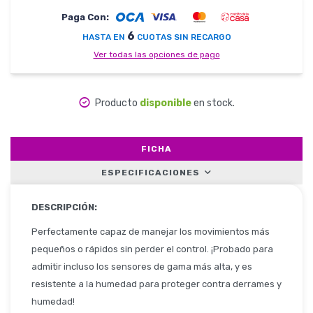
Paga Con:
6
HASTA EN
CUOTAS SIN RECARGO
Herramientas
Ver todas las opciones de pago
Producto
disponible
en stock.
Belleza y Salud
FICHA
ESPECIFICACIONES
Papelería
DESCRIPCIÓN:
Perfectamente capaz de manejar los movimientos más
Ropa y Accesorios
pequeños o rápidos sin perder el control. ¡Probado para
admitir incluso los sensores de gama más alta, y es
resistente a la humedad para proteger contra derrames y
humedad!