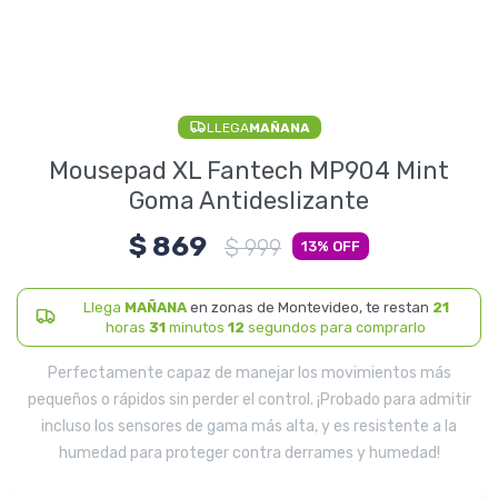
Electrodomésticos
LLEGA
MAÑANA
Pequeños electrodomésticos
Mousepad XL Fantech MP904 Mint
Goma Antideslizante
$
869
Hogar y Jardín
$
999
13
Llega
MAÑANA
en zonas de Montevideo, te restan
21
horas
31
minutos
12
segundos para comprarlo
Deportes y Tiempo Libre
Perfectamente capaz de manejar los movimientos más
pequeños o rápidos sin perder el control. ¡Probado para admitir
incluso los sensores de gama más alta, y es resistente a la
humedad para proteger contra derrames y humedad!
Bebés y Niños