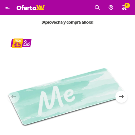
0

MI CUENTA
Categorías
Tecnología
Electro
Belleza
Tv, Audio y Video
Tecnología
Gaming