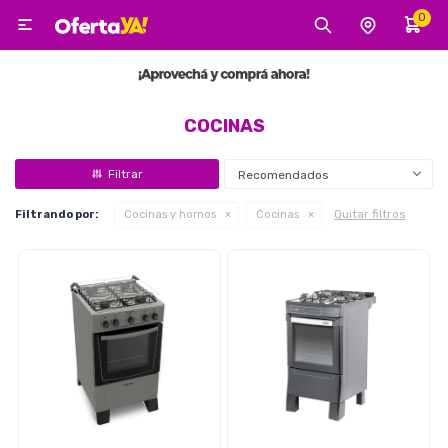
0

MI CUENTA
Categorías
Tecnología
Electro
Belleza
COCINAS
Recomendados
Tv, Audio y Video
Quitar filtros
Filtrando por:
Cocinas y hornos
Cocinas
Tecnología
Gaming