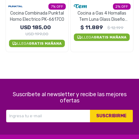
7
2
Electrodomésticos
Cocina Combinada Punktal
Cocina a Gas 4 Hornallas
Horno Electrico PK-6617CO
Tem Luna Glass Diseño
Anafe Luz en el Horno
USD
185,00
$
11.889
$
12.199
USD
199,00
Pequeños electrodomésticos
LLEGA
GRATIS MAÑANA
LLEGA
GRATIS MAÑANA
Hogar y Jardín
Suscríbete al newsletter y recibe las mejores
Deportes y Tiempo Libre
ofertas
SUSCRIBIRME
Bebés y Niños