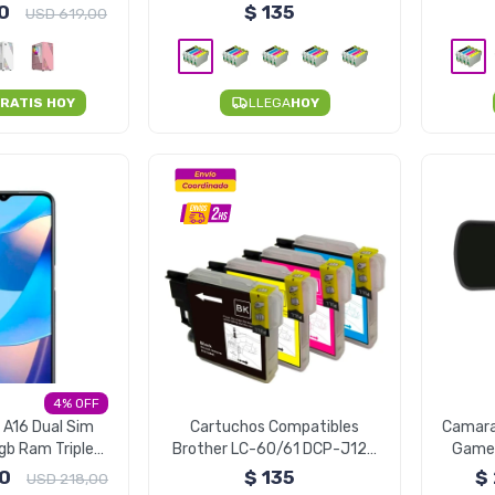
 SSD - NEGRO
Cx5600 Tx115 - Negro Unidad
Xp
0
$
135
USD
619,00
RATIS HOY
LLEGA
HOY
4
 A16 Dual Sim
Cartuchos Compatibles
Camara
b Ram Triple
Brother LC-60/61 DCP-J125
Gamer
 - Negro
J140W J410 - Negro Unidad
0
$
135
$
USD
218,00