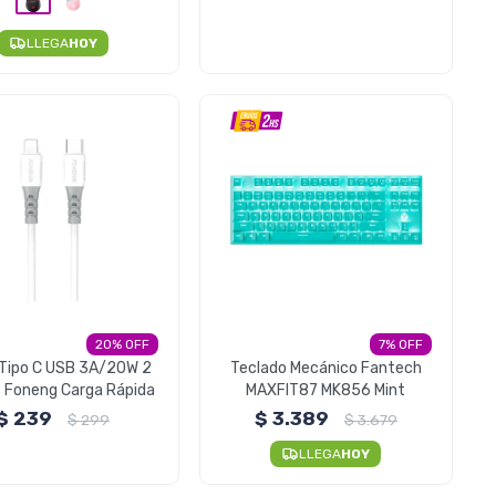
LLEGA
HOY
20
7
 Tipo C USB 3A/20W 2
Teclado Mecánico Fantech
 Foneng Carga Rápida
MAXFIT87 MK856 Mint
$
239
$
3.389
$
299
$
3.679
LLEGA
HOY