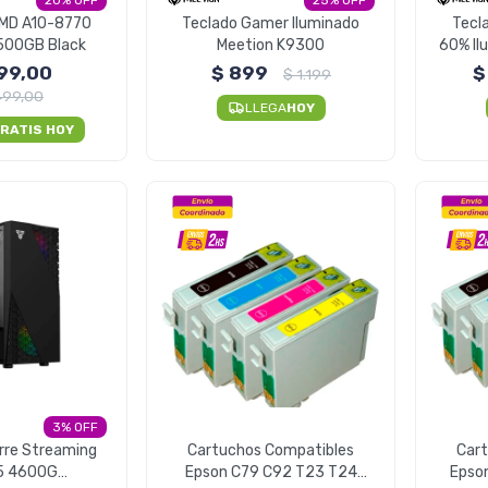
20
25
MD A10-8770
Teclado Gamer Iluminado
Tecl
500GB Black
Meetion K9300
60% Il
99,00
$
899
$
$
1.199
499,00
LLEGA
HOY
RATIS HOY
3
rre Streaming
Cartuchos Compatibles
Car
5 4600G
Epson C79 C92 T23 T24
Epso