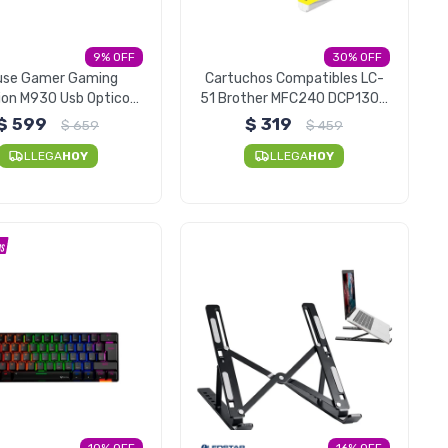
9
30
use Gamer Gaming
Cartuchos Compatibles LC-
ion M930 Usb Optico
51 Brother MFC240 DCP130 -
3200 DPI
Pack X4
$
599
$
319
$
659
$
459
LLEGA
HOY
LLEGA
HOY