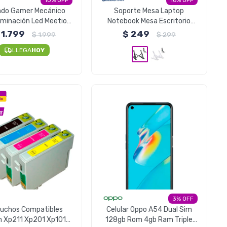
10
16
ado Gamer Mecánico
Soporte Mesa Laptop
uminación Led Meetion
Notebook Mesa Escritorio
Mk005
Plegable Ajustable - Negro
1.799
$
249
$
1.999
$
299
LLEGA
HOY
3
tuchos Compatibles
Celular Oppo A54 Dual Sim
n Xp211 Xp201 Xp101
128gb Rom 4gb Ram Triple