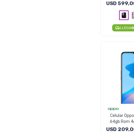
16GB/256GB
USD
599,0
LLEGA
G
Celular Oppo
64gb Rom 4g
Camara
USD
209,0