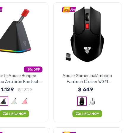
19
orte Mouse Bungee
Mouse Gamer Inalámbrico
ico Antitirón Fantech
Fantech Cruiser WG11
 RGB MBR01 - Negro
2400DPI - Negro
1.129
$
649
$
1.399
LLEGA
HOY
LLEGA
HOY