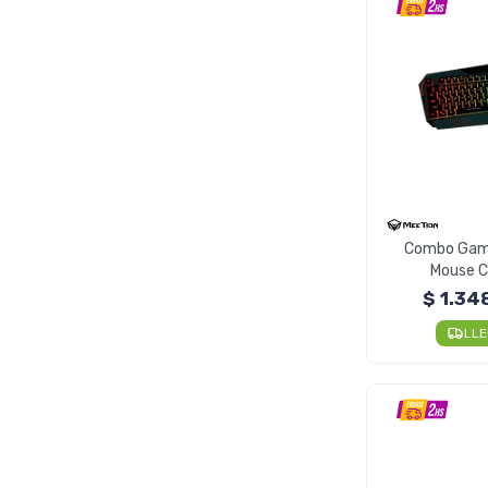
Combo Game
Mouse C
Retroiluminad
$
1.34
LL