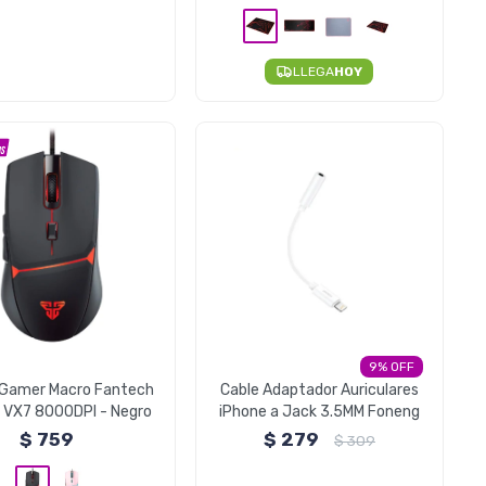
LLEGA
HOY
9
Gamer Macro Fantech
Cable Adaptador Auriculares
 VX7 8000DPI - Negro
iPhone a Jack 3.5MM Foneng
$
759
$
279
$
309