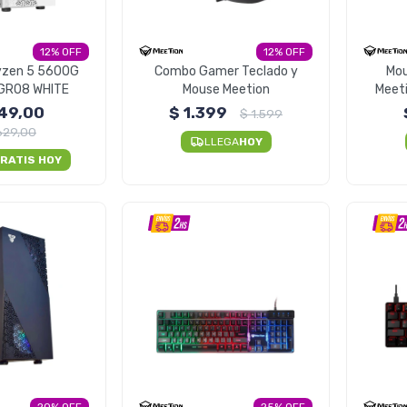
12
12
yzen 5 5600G
Combo Gamer Teclado y
Mo
GR08 WHITE
Mouse Meetion
Meet
49,00
$
1.399
$
1.599
629,00
LLEGA
HOY
RATIS HOY