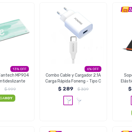
13
6
Fantech MP904
Combo Cable y Cargador 2.1A
Sop
ntideslizante
Carga Rápida Foneng - Tipo C
Elást
Luz
9
$
289
$
$
999
$
309
EGA
HOY