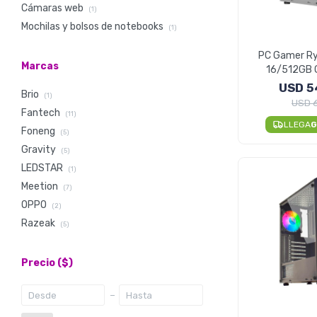
Cámaras web
(1)
Mochilas y bolsos de notebooks
(1)
PC Gamer R
Marcas
16/512GB 
USD
5
Brio
(1)
USD
Fantech
(11)
LLEGA
G
Foneng
(5)
Gravity
(5)
LEDSTAR
(1)
Meetion
(7)
OPPO
(2)
Razeak
(5)
Precio
($)