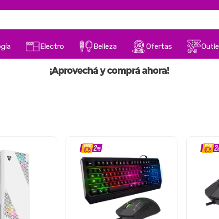
gía
Electro
Belleza
Ofertas
Outle