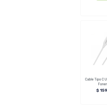
Cable Tipo C U
Fone
$
15