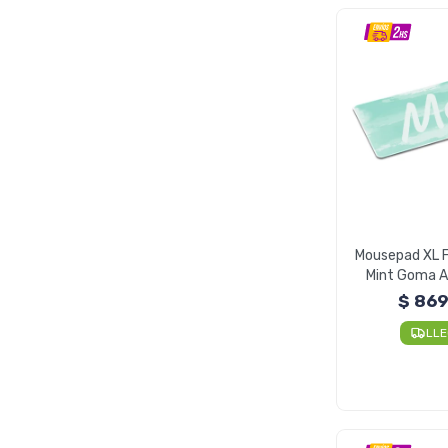
Mousepad XL 
Mint Goma A
$
86
LL