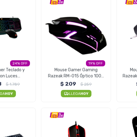
24
19
r Teclado y
Mouse Gamer Gaming
Mo
on Luces
Razeak RM-015 Óptico 1000
Razeak
o Meetion C510
DPI
8
$
209
$
1.789
$
259
EGA
HOY
LLEGA
HOY