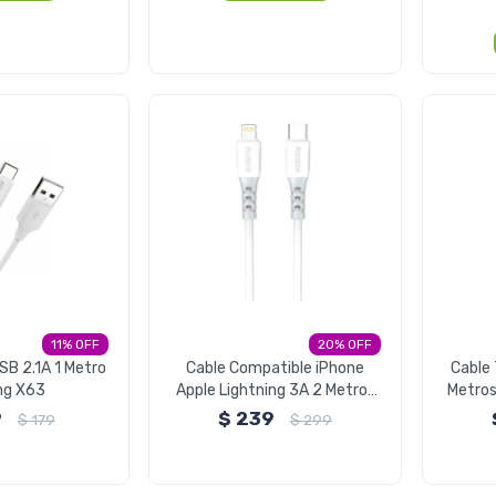
11
20
SB 2.1A 1 Metro
Cable Compatible iPhone
Cable
ng X63
Apple Lightning 3A 2 Metros
Metros
X66 Foneng
9
$
239
$
179
$
299