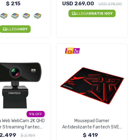
401 - Cyan Unidad
Cámara
$
215
USD
269,00
USD
278,00
LLEGA
GRATIS HOY
LLEGA
HOY
9
 Web WebCam 2K QHD
Mousepad Gamer
 Streaming Fantech
Antideslizante Fantech SVEN
C30
- MP44 44x35cm
2.499
$
419
$
2.759