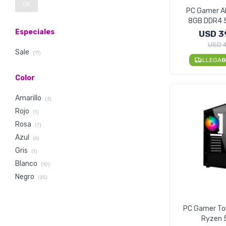
OK
PC Gamer A
8GB DDR4 
Especiales
USD
3
USD
Sale
(11)
LLEGA
G
Color
Amarillo
(3)
Rojo
(1)
Rosa
(7)
Azul
(6)
Gris
(1)
Blanco
(10)
Negro
(25)
PC Gamer To
Ryzen 