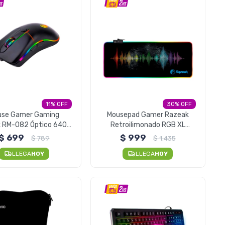
11
30
use Gamer Gaming
Mousepad Gamer Razeak
 RM-082 Óptico 6400
Retroilimonado RGB XL
Dpi
80x30 CM
$
699
$
999
$
789
$
1.435
LLEGA
HOY
LLEGA
HOY