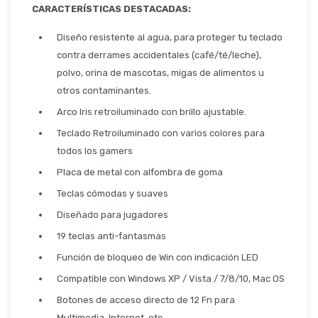
Seguridad
CARACTERÍSTICAS DESTACADAS:
Diseño resistente al agua, para proteger tu teclado
contra derrames accidentales (café/té/leche),
Limpieza Profesional
polvo, orina de mascotas, migas de alimentos u
otros contaminantes.
Arco Iris retroiluminado con brillo ajustable.
Teclado Retroiluminado con varios colores para
todos los gamers
Placa de metal con alfombra de goma
Teclas cómodas y suaves
Diseñado para jugadores
19 teclas anti-fantasmas
Función de bloqueo de Win con indicación LED
Compatible con Windows XP / Vista / 7/8/10, Mac OS
Botones de acceso directo de 12 Fn para
Multimedia, Internet, etc.