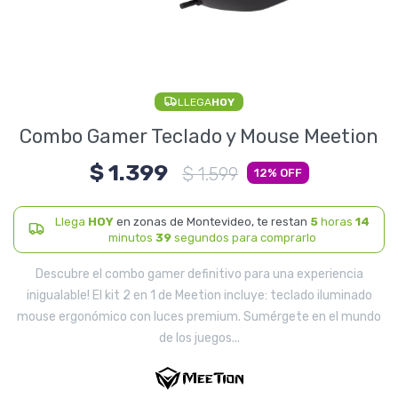
Electrodomésticos
LLEGA
HOY
Pequeños electrodomésticos
Combo Gamer Teclado y Mouse Meetion
$
1.399
$
1.599
12
Hogar y Jardín
Llega
HOY
en zonas de Montevideo, te restan
5
horas
14
minutos
38
segundos para comprarlo
Descubre el combo gamer definitivo para una experiencia
Deportes y Tiempo Libre
inigualable! El kit 2 en 1 de Meetion incluye: teclado iluminado
mouse ergonómico con luces premium. Sumérgete en el mundo
de los juegos...
Bebés y Niños