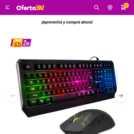
0

MI CUENTA
Categorías
Tecnología
Electro
Belleza
Tv, Audio y Video
Tecnología
Gaming