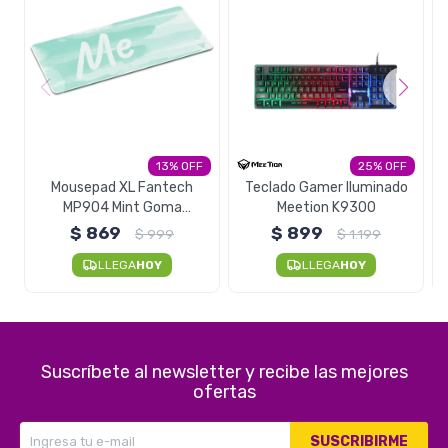
13
25
Mousepad XL Fantech
Teclado Gamer Iluminado
MP904 Mint Goma
Meetion K9300
Antideslizante
$
869
$
899
$
999
$
1.199
LLEGA
HOY
LLEGA
HOY
Suscríbete al newsletter y recibe las mejores
ofertas
SUSCRIBIRME