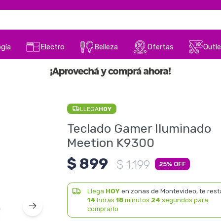
gía
Electro
Belleza
Ofertas
Outle
LLEGA
HOY
Teclado Gamer Iluminado
Meetion K9300
$
899
$
1.199
25
Llega
HOY
en zonas de Montevideo, te rest
14
horas
18
minutos
24
segundos para
comprarlo