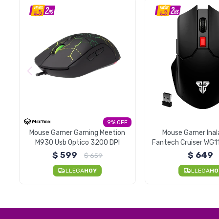
9
Mouse Gamer Gaming Meetion
Mouse Gamer Inal
M930 Usb Optico 3200 DPI
Fantech Cruiser WG1
Negro
$
599
$
649
$
659
LLEGA
HOY
LLEGA
HO