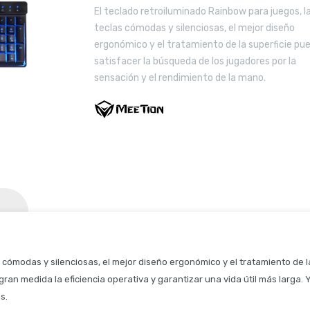
El teclado retroiluminado Rainbow para juegos, l
teclas cómodas y silenciosas, el mejor diseño
ergonómico y el tratamiento de la superficie pu
satisfacer la búsqueda de los jugadores por la
sensación y el rendimiento de la mano.
s cómodas y silenciosas, el mejor diseño ergonómico y el tratamiento de 
 gran medida la eficiencia operativa y garantizar una vida útil más larg
as.