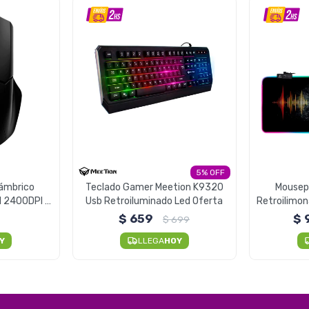
5
ámbrico
Teclado Gamer Meetion K9320
Mousep
1 2400DPI -
Usb Retroiluminado Led Oferta
Retroilimo
$
659
$
$
699
Y
LLEGA
HOY