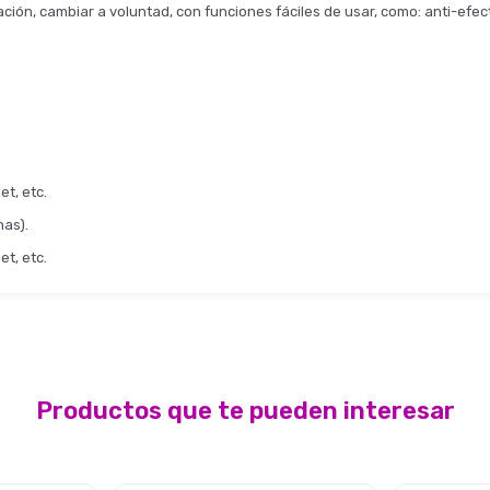
ión, cambiar a voluntad, con funciones fáciles de usar, como: anti-efecto
t, etc.
has).
t, etc.
Productos que te pueden interesar