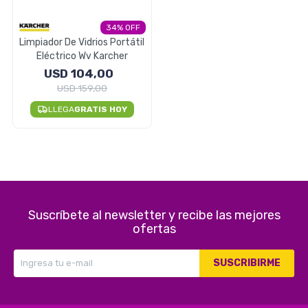
Electrodomésticos
34
Limpiador De Vidrios Portátil
Eléctrico Wv Karcher
USD
104,00
Pequeños electrodomésticos
USD
159,00
LLEGA
GRATIS HOY
Hogar y Jardín
Suscríbete al newsletter y recibe las mejores
Deportes y Tiempo Libre
ofertas
SUSCRIBIRME
Bebés y Niños