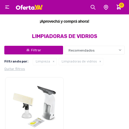
0

MI CUENTA
Categorías
Tecnología
Electro
Belleza
LIMPIADORAS DE VIDRIOS
Recomendados
Tv, Audio y Video
Filtrando por:
Limpieza
Limpiadoras de vidrios
Quitar filtros
Tecnología
Gaming