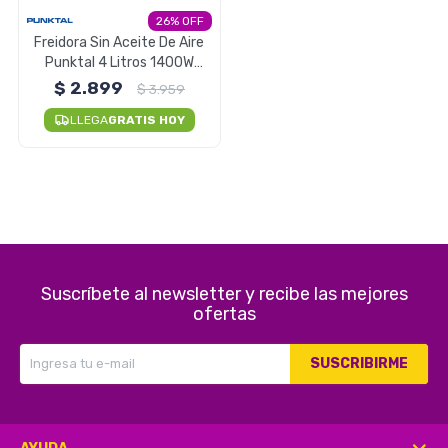
26
Electrodomésticos
Freidora Sin Aceite De Aire
Punktal 4 Litros 1400W
Airfryer
$
2.899
$
3.959
Pequeños electrodomésticos
LLEGA
GRATIS HOY
Hogar y Jardín
Suscríbete al newsletter y recibe las mejores
ofertas
Deportes y Tiempo Libre
SUSCRIBIRME
Bebés y Niños