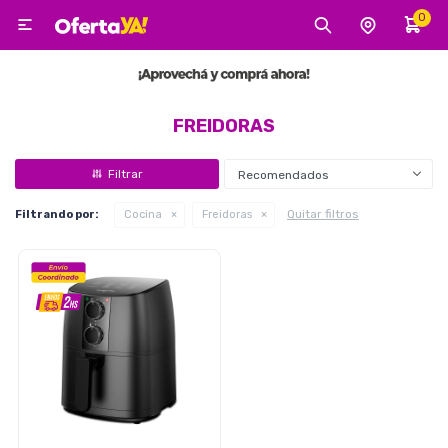
0

MI CUENTA
Categorías
Tecnología
Electro
Belleza
FREIDORAS
Recomendados
Tv, Audio y Video
Quitar filtros
Filtrando por:
Cocina
Freidoras
Tecnología
Gaming