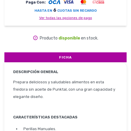
Paga Con:
6
HASTA EN
CUOTAS SIN RECARGO
Herramientas
Ver todas las opciones de pago
Producto
disponible
en stock.
Belleza y Salud
FICHA
DESCRIPCIÓN GENERAL
Papelería
Prepara deliciosos y saludables alimentos en esta
freidora sin aceite de Punktal, con una gran capacidad y
elegante diseño.
Ropa y Accesorios
CARACTERÍSTICAS DESTACADAS
Perillas Manuales.