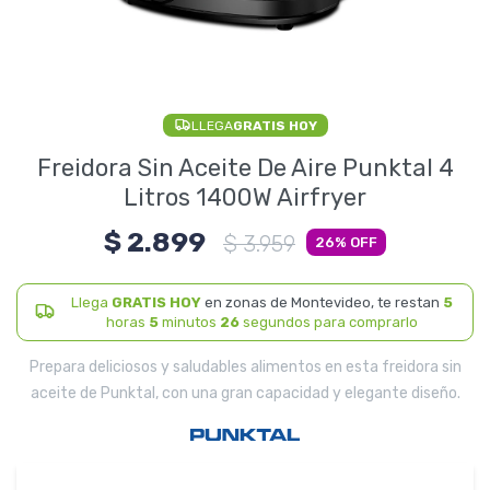
Electrodomésticos
LLEGA
GRATIS HOY
Pequeños electrodomésticos
Freidora Sin Aceite De Aire Punktal 4
Litros 1400W Airfryer
$
2.899
Hogar y Jardín
$
3.959
26
Llega
GRATIS HOY
en zonas de Montevideo, te restan
5
horas
5
minutos
26
segundos para comprarlo
Deportes y Tiempo Libre
Prepara deliciosos y saludables alimentos en esta freidora sin
aceite de Punktal, con una gran capacidad y elegante diseño.
Bebés y Niños