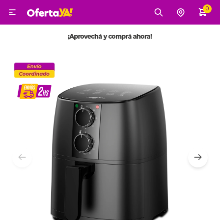
0

MI CUENTA
Categorías
Tecnología
Electro
Belleza
Tv, Audio y Video
Tecnología
Gaming