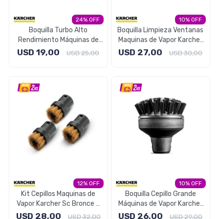
Electrodomésticos
24
10
Boquilla Turbo Alto
Boquilla Limpieza Ventanas
Rendimiento Máquinas de
Maquinas de Vapor Karcher
Vapor Karcher SC
SC
USD
19,00
USD
27,00
USD
25,00
USD
30,00
Pequeños electrodomésticos
Hogar y Jardín
Deportes y Tiempo Libre
12
10
Kit Cepillos Maquinas de
Boquilla Cepillo Grande
Bebés y Niños
Vapor Karcher Sc Bronce 3
Máquinas de Vapor Karcher
Unidades
SC
USD
28,00
USD
26,00
USD
32,00
USD
29,00