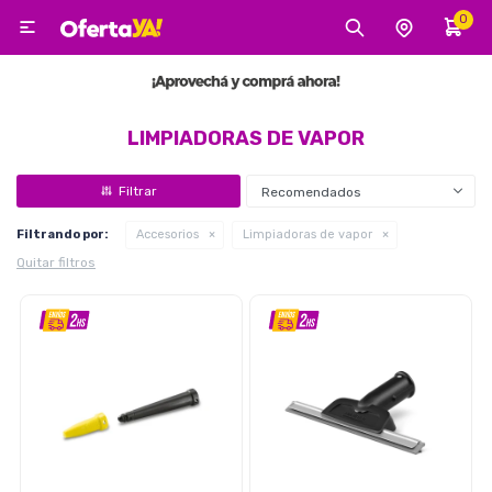
0

MI CUENTA
Categorías
Tecnología
Electro
Belleza
LIMPIADORAS DE VAPOR
Recomendados
Tv, Audio y Video
Filtrando por:
Accesorios
Limpiadoras de vapor
Quitar filtros
Tecnología
Gaming