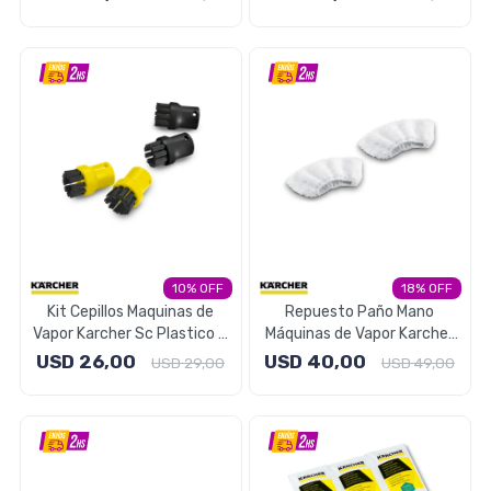
Herramientas
Belleza y Salud
Papelería
10
18
Kit Cepillos Maquinas de
Repuesto Paño Mano
Vapor Karcher Sc Plastico 4
Máquinas de Vapor Karcher
Unidades
SC 2 Unidades
USD
26,00
USD
40,00
USD
29,00
USD
49,00
Ropa y Accesorios