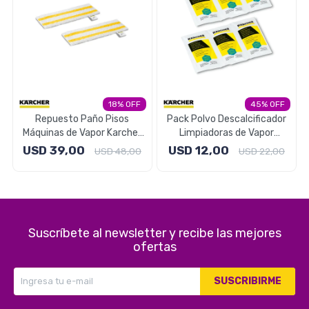
Seguridad
Limpieza Profesional
18
45
Repuesto Paño Pisos
Pack Polvo Descalcificador
Máquinas de Vapor Karcher
Limpiadoras de Vapor
SC 2 Unidades
Karcher SC
USD
39,00
USD
12,00
USD
48,00
USD
22,00
Suscríbete al newsletter y recibe las mejores
ofertas
SUSCRIBIRME