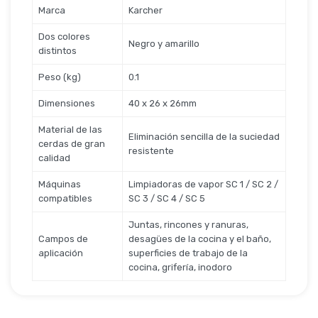
Seguridad
Marca
Karcher
Dos colores
Negro y amarillo
distintos
Limpieza Profesional
Peso (kg)
0.1
Dimensiones
40 x 26 x 26mm
Material de las
Eliminación sencilla de la suciedad
cerdas de gran
resistente
calidad
Máquinas
Limpiadoras de vapor SC 1 / SC 2 /
compatibles
SC 3 / SC 4 / SC 5
Juntas, rincones y ranuras,
Campos de
desagües de la cocina y el baño,
aplicación
superficies de trabajo de la
cocina, grifería, inodoro