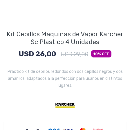
Electrodomésticos
Kit Cepillos Maquinas de Vapor Karcher
Pequeños electrodomésticos
Sc Plastico 4 Unidades
USD
26,00
USD
29,00
10
Hogar y Jardín
Práctico kit de cepillos redondos con dos cepillos negros y dos
amarillos: adaptados a la perfección para usarlos en distintos
lugares.
Deportes y Tiempo Libre
Bebés y Niños