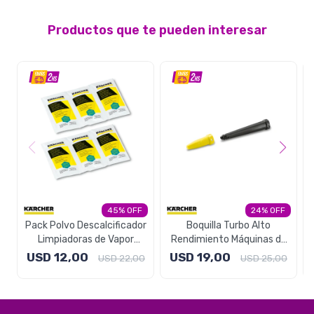
Productos que te pueden interesar
45
24
Pack Polvo Descalcificador
Boquilla Turbo Alto
Limpiadoras de Vapor
Rendimiento Máquinas de
Karcher SC
Vapor Karcher SC
USD
12,00
USD
19,00
USD
22,00
USD
25,00