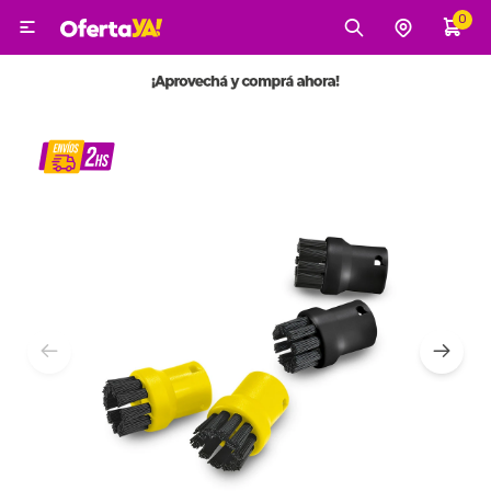
0

MI CUENTA
Categorías
Tecnología
Electro
Belleza
Tv, Audio y Video
Tecnología
Gaming