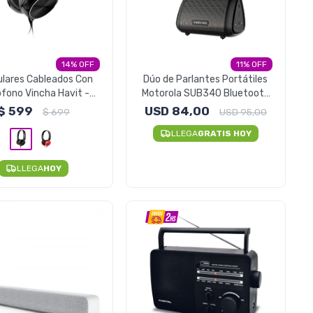
14
11
ulares Cableados Con
Dúo de Parlantes Portátiles
ofono Vincha Havit -
Motorola SUB340 Bluetooth
Negro
Resistentes Al Agua
$
599
USD
84,00
$
699
USD
95,00
LLEGA
GRATIS HOY
LLEGA
HOY