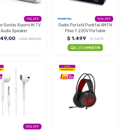
11
10
de Sonido Xiaomi Mi TV
Radio Portatil Punktal AM FN
Audio Speaker
Pilas Y 220V Portable
149,00
$
1.499
USD
168,00
$
1.679
LLEGA
GRATIS
10