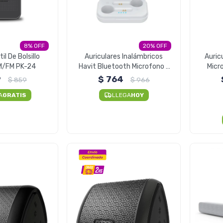
8
20
il De Bolsillo
Auriculares Inalámbricos
Auric
M/FM PK-24
Havit Bluetooth Microfono -
Micr
Blanco
9
$
764
$
859
$
966
A
GRATIS
LLEGA
HOY