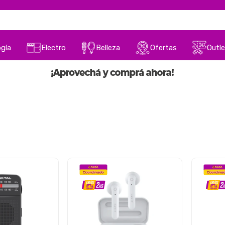
gía
Electro
Belleza
Ofertas
Outle