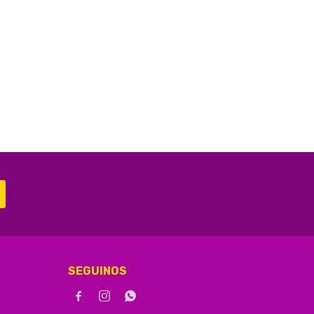
SEGUINOS


