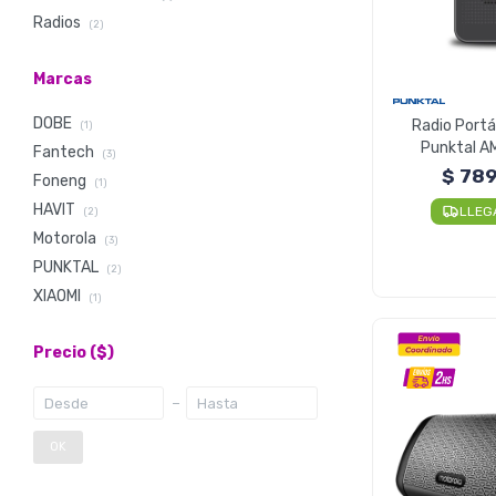
Radios
(2)
Marcas
DOBE
Radio Portát
(1)
Punktal A
Fantech
(3)
$
78
Foneng
(1)
HAVIT
LLEG
(2)
Motorola
(3)
PUNKTAL
(2)
XIAOMI
(1)
Precio
($)
OK