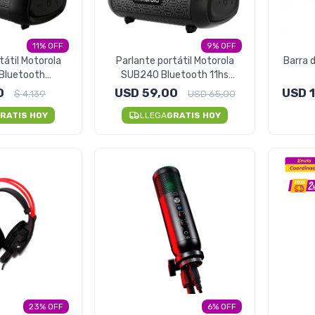
11
9
tátil Motorola
Parlante portátil Motorola
Barra 
Bluetooth
SUB240 Bluetooth 11hs
te Al Agua
Waterproof
0
USD
59,00
USD
$
4.139
USD
65,00
RATIS HOY
LLEGA
GRATIS HOY
23
6