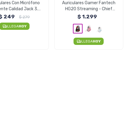
ulares Con Micrófono
Auriculares Gamer Fantech
ente Calidad Jack 3.5
HG20 Streaming - Chief
MM Foneng
Negro
$
249
$
1.299
$
279
LLEGA
HOY
LLEGA
HOY