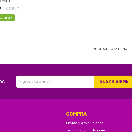
 Mint
9
$
2.549
EGA
HOY
MOSTRANDO
13
DE
13
as
SUSCRIBIRME
COMPRA
Envíos y devoluciones
Términos y condiciones