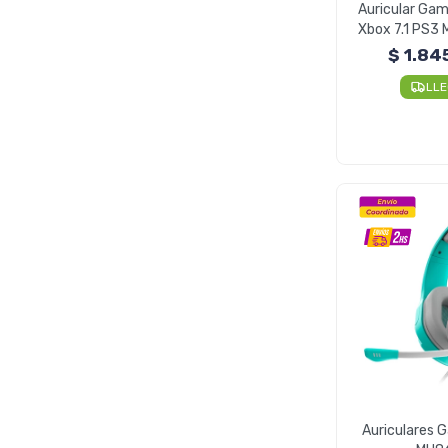
Auricular Gam
Xbox 7.1 PS3 
Pre
$
1.84
LL
Auriculares 