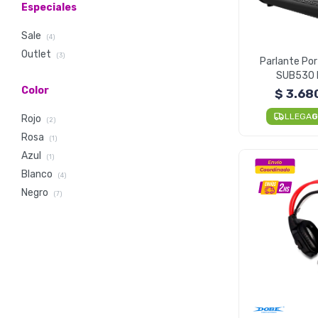
Especiales
Sale
(4)
Outlet
(3)
Parlante Por
SUB530 
Resisten
Color
$
3.68
LLEGA
G
Rojo
(2)
Rosa
(1)
Azul
(1)
Blanco
(4)
Negro
(7)