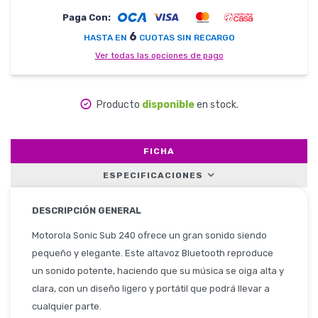
Paga Con:
6
HASTA EN
CUOTAS SIN RECARGO
Herramientas
Ver todas las opciones de pago
Producto
disponible
en stock.
Belleza y Salud
FICHA
ESPECIFICACIONES
Papelería
DESCRIPCIÓN GENERAL
Motorola Sonic Sub 240 ofrece un gran sonido siendo
Ropa y Accesorios
pequeño y elegante. Este altavoz Bluetooth reproduce
un sonido potente, haciendo que su música se oiga alta y
clara, con un diseño ligero y portátil que podrá llevar a
cualquier parte.