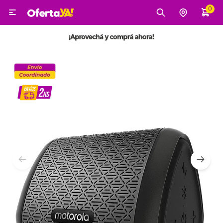
0

MI CUENTA
Categorías
Tecnología
Electro
Belleza
Tv, Audio y Video
Tecnología
Gaming