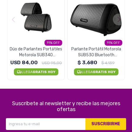
11
11
Dúo de Parlantes Portátiles
Parlante Portátil Motorola
Motorola SUB340
SUB530 Bluetooth
Bluetooth Resistentes Al
Resistente Al Agua
USD
84,00
$
3.680
USD
95,00
$
4.139
Agua
LLEGA
GRATIS HOY
LLEGA
GRATIS HOY
Suscríbete al newsletter y recibe las mejores
ofertas
SUSCRIBIRME