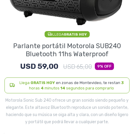
Electrodomésticos
LLEGA
GRATIS HOY
Pequeños electrodomésticos
Parlante portátil Motorola SUB240
Bluetooth 11hs Waterproof
USD
59,00
Hogar y Jardín
USD
65,00
9
Llega
GRATIS HOY
en zonas de Montevideo, te restan
3
horas
4
minutos
14
segundos para comprarlo
Deportes y Tiempo Libre
Motorola Sonic Sub 240 ofrece un gran sonido siendo pequeño y
elegante. Este altavoz Bluetooth reproduce un sonido potente,
haciendo que su música se oiga alta y clara, con un diseño ligero
y portátil que podrá llevar a cualquier parte.
Bebés y Niños