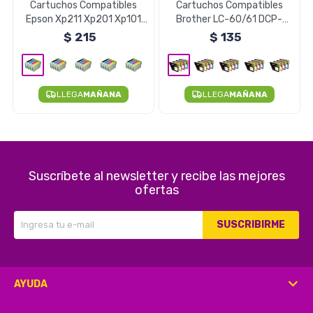
Cartuchos Compatibles
Cartuchos Compatibles
Epson Xp211 Xp201 Xp101
Brother LC-60/61 DCP-
Xp401 - Cyan Unidad
J125 J140W J410 - Negro
$
215
$
135
Herramientas
Unidad
LLEGA
MAÑANA
LLEGA
MAÑANA
Belleza y Salud
Suscríbete al newsletter y recibe las mejores
Papelería
ofertas
SUSCRIBIRME
Ropa y Accesorios
AYUDA