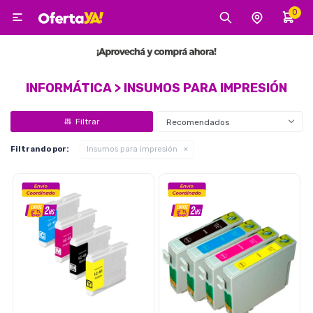
0

MI CUENTA
Categorías
Tecnología
Electro
Belleza
INFORMÁTICA > INSUMOS PARA IMPRESIÓN
Recomendados
Tv, Audio y Video
Filtrando por:
Insumos para impresión
Tecnología
Gaming