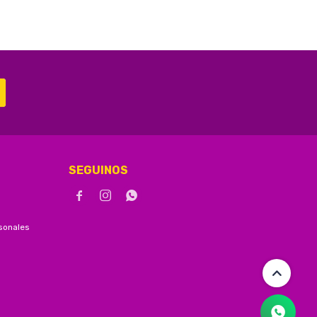
SEGUINOS



sonales