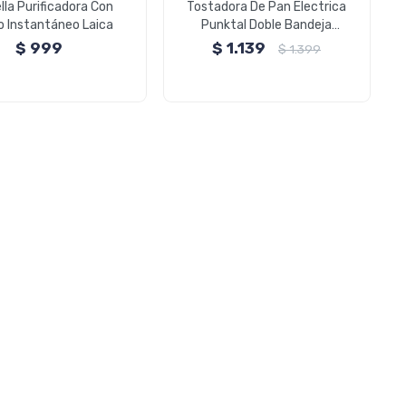
lla Purificadora Con
Tostadora De Pan Electrica
ro Instantáneo Laica
Punktal Doble Bandeja
Funcion Recalentar y Tostar
$
999
$
1.139
$
1.399