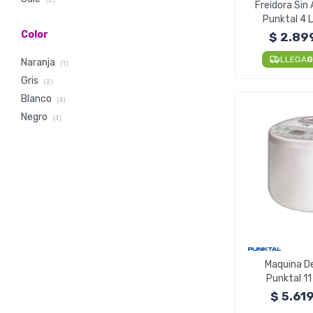
(2)
Freidora Sin 
Punktal 4 
Air
Color
$
2.89
LLEGA
G
Naranja
(1)
Gris
(2)
Blanco
(4)
Negro
(4)
Maquina D
Punktal 1
Pan
$
5.61