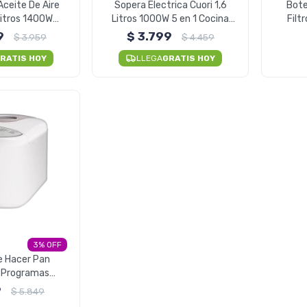
Aceite De Aire
Sopera Electrica Cuori 1,6
Bote
Litros 1400W
Litros 1000W 5 en 1 Cocina
Filt
fryer
Licua Hierve
9
$
3.799
$
3.959
$
4.459
RATIS HOY
LLEGA
GRATIS HOY
3
e Hacer Pan
1 Programas
etera
9
$
5.849