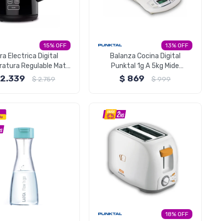
15
13
ra Electrica Digital
Balanza Cocina Digital
atura Regulable Mate
Punktal 1g A 5kg Mide
Punktal
Volumen Liquido
2.339
$
869
$
2.759
$
999
18