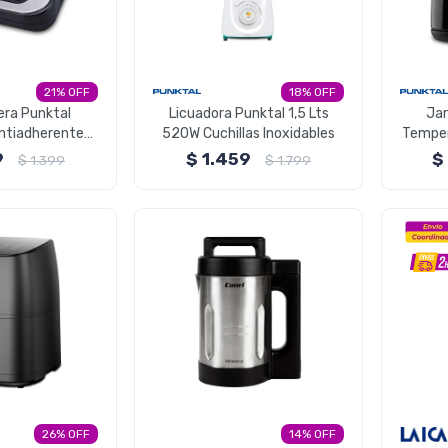
21
18
ra Punktal
Licuadora Punktal 1,5 Lts
Jar
Antiadherente
520W Cuchillas Inoxidables
Temper
50W
9
$
1.459
$
$
1.399
$
1.799
26
14