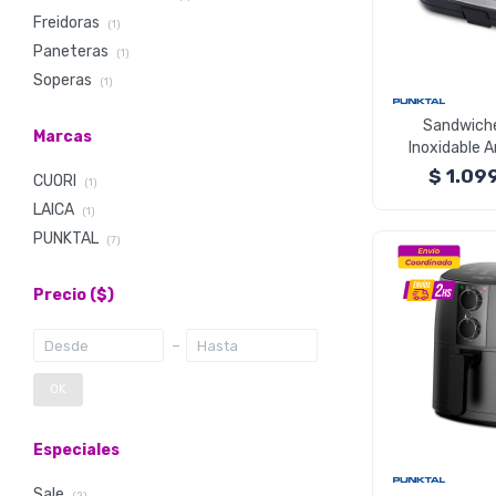
Freidoras
(1)
Paneteras
(1)
Soperas
(1)
Sandwiche
Marcas
Inoxidable 
7
$
1.09
CUORI
(1)
LAICA
(1)
PUNKTAL
(7)
Precio
($)
OK
Especiales
Sale