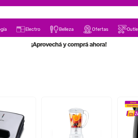
gía
Electro
Belleza
Ofertas
Outle