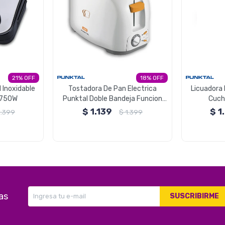
21
18
 Inoxidable
Tostadora De Pan Electrica
Licuadora 
 750W
Punktal Doble Bandeja Funcion
Cuchi
Recalentar y Tostar
$
1.139
$
1
1.399
$
1.399
as
SUSCRIBIRME