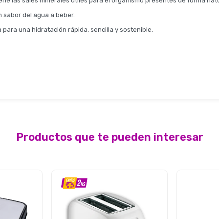
tiene las sales minerales útiles para el organismo presentes de forma natu
en sabor del agua a beber.
a para una hidratación rápida, sencilla y sostenible.
Productos que te pueden interesar