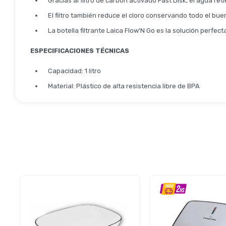
Gracias al filtro de carbón activado Fast Disk, el agua re
El filtro también reduce el cloro conservando todo el bu
La botella filtrante Laica Flow'N Go es la solución perfect
ESPECIFICACIONES TÉCNICAS
Capacidad: 1 litro
Material: Plástico de alta resistencia libre de BPA