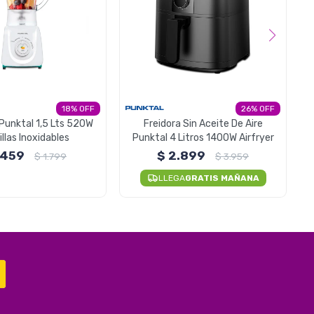
18
26
Punktal 1,5 Lts 520W
Freidora Sin Aceite De Aire
llas Inoxidables
Punktal 4 Litros 1400W Airfryer
1
.459
$
2.899
$
1.799
$
3.959
LLEGA
GRATIS MAÑANA