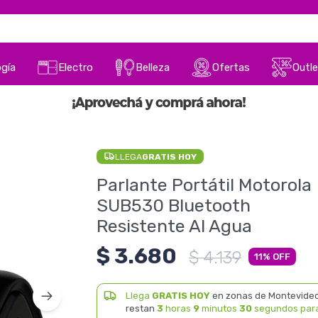
gía
Electro
Belleza
Ofertas
Outle
LLEGA
GRATIS HOY
Parlante Portátil Motorola
SUB530 Bluetooth
Resistente Al Agua
$
3.680
$
4.139
11
Llega
GRATIS HOY
en zonas de Montevideo
restan
3
horas
9
minutos
30
segundos par