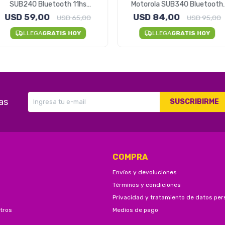
SUB240 Bluetooth 11hs
Motorola SUB340 Bluetooth
Waterproof
Resistentes Al Agua
USD
59,00
USD
84,00
USD
65,00
USD
95,00
LLEGA
GRATIS HOY
LLEGA
GRATIS HOY
as
SUSCRIBIRME
COMPRA
Envíos y devoluciones
Términos y condiciones
Privacidad y tratamiento de datos per
tros
Medios de pago