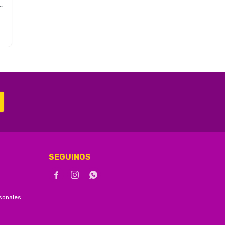
SEGUINOS



sonales