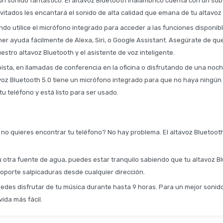
n sonido fantástico. El altavoz Bluetooth inalámbrico cuenta con un su
invitados les encantará el sonido de alta calidad que emana de tu altavoz
uando utilice el micrófono integrado para acceder a las funciones disponib
ner ayuda fácilmente de Alexa, Siri, o Google Assistant. Asegúrate de q
estro altavoz Bluetooth y el asistente de voz inteligente.
ista, en llamadas de conferencia en la oficina o disfrutando de una noc
ltavoz Bluetooth 5.0 tiene un micrófono integrado para que no haya ning
u teléfono y está listo para ser usado.
no quieres encontrar tu teléfono? No hay problema. El altavoz Bluetoo
 u otra fuente de agua, puedes estar tranquilo sabiendo que tu altavoz Bl
oporte salpicaduras desde cualquier dirección.
uedes disfrutar de tu música durante hasta 9 horas. Para un mejor sonido
vida más fácil.