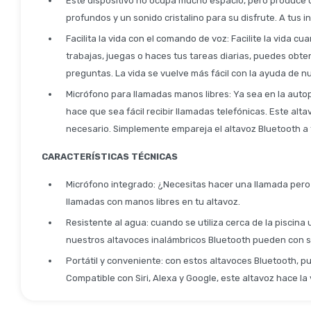
Este dispositivo no ocupa mucho espacio, pero produce u
profundos y un sonido cristalino para su disfrute. A tus 
Facilita la vida con el comando de voz: Facilite la vida c
trabajas, juegas o haces tus tareas diarias, puedes obte
preguntas. La vida se vuelve más fácil con la ayuda de nu
Micrófono para llamadas manos libres: Ya sea en la autop
hace que sea fácil recibir llamadas telefónicas. Este a
necesario. Simplemente empareja el altavoz Bluetooth a t
CARACTERÍSTICAS TÉCNICAS
Micrófono integrado: ¿Necesitas hacer una llamada pero 
llamadas con manos libres en tu altavoz.
Resistente al agua: cuando se utiliza cerca de la piscina
nuestros altavoces inalámbricos Bluetooth pueden con s
Portátil y conveniente: con estos altavoces Bluetooth, p
Compatible con Siri, Alexa y Google, este altavoz hace la 