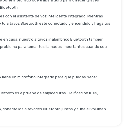
bwoofer integrado que trabaja duro para ofrecer graves
 Bluetooth.
les con el asistente de voz inteligente integrado. Mientras
ue tu altavoz Bluetooth esté conectado y encendido y haga tus
he en casa, nuestro altavoz inalámbrico Bluetooth también
ún problema para tomar tus llamadas importantes cuando sea
th tiene un micrófono integrado para que puedas hacer
uetooth es a prueba de salpicaduras. Calificación IPX5,
, conecta los altavoces Bluetooth juntos y sube el volumen.