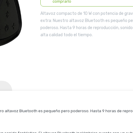
comprarlo
Altavoz compacto de 10 W con potencia de gra
extra: Nuestro altavoz Bluetooth es pequeño pe
poderoso. Hasta 9 horas de reproducción, sonido
alta calidad todo el tiempo.
ro altavoz Bluetooth es pequeño pero poderoso. Hasta 9 horas de reprodu