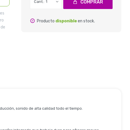
COMPRAR
1
ves
ro
Producto
disponible
en stock.
 de
cción, sonido de alta calidad todo el tiempo.