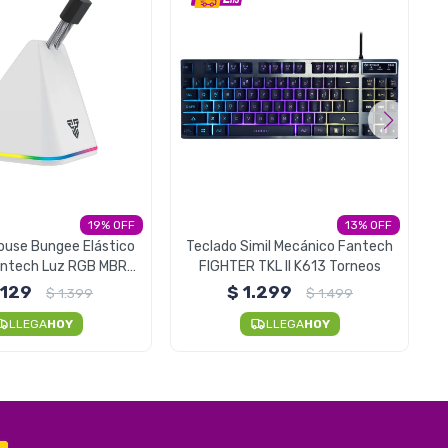
19
13
ouse Bungee Elástico
Teclado Simil Mecánico Fantech
Fantech Luz RGB MBR01
FIGHTER TKL II K613 Torneos
 Space White
.129
$
1.299
$
1.399
$
1.499
LLEGA
HOY
LLEGA
HOY