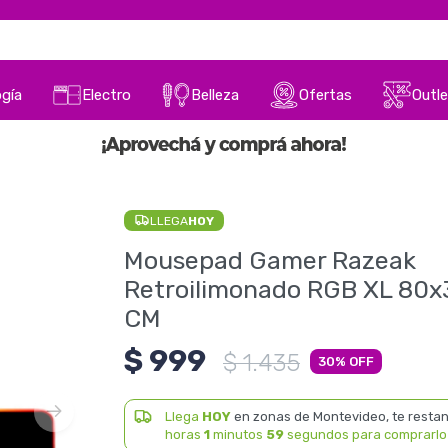
gía
Electro
Belleza
Ofertas
Outle
LLEGA
HOY
Mousepad Gamer Razeak
Retroilimonado RGB XL 80x
CM
$
999
$
1.435
30
Llega
HOY
en zonas de Montevideo, te resta
horas
1
minutos
59
segundos para comprarlo