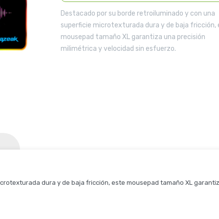
Destacado por su borde retroiluminado y con una
superficie microtexturada dura y de baja fricción,
mousepad tamaño XL garantiza una precisión
milimétrica y velocidad sin esfuerzo.
crotexturada dura y de baja fricción, este mousepad tamaño XL garantiza