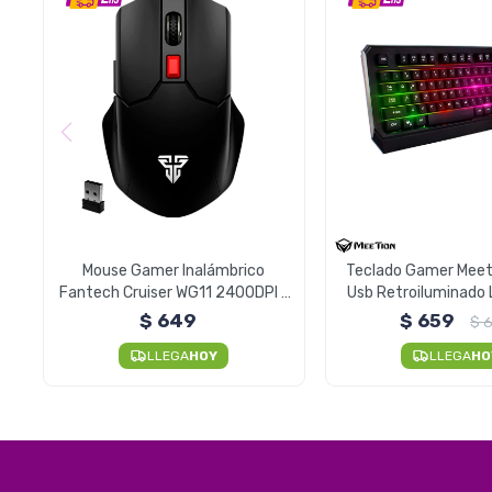
Mouse Gamer Inalámbrico
Teclado Gamer Mee
Fantech Cruiser WG11 2400DPI -
Usb Retroiluminado 
Negro
$
649
$
659
$
LLEGA
HOY
LLEGA
HO