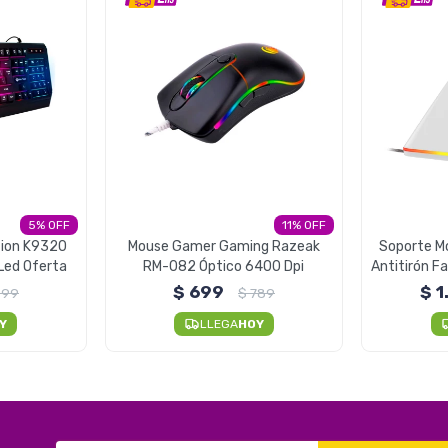
5
11
tion K9320
Mouse Gamer Gaming Razeak
Soporte M
Led Oferta
RM-082 Óptico 6400 Dpi
Antitirón 
-
$
699
$
1
699
$
789
Y
LLEGA
HOY