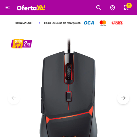
0

MI CUENTA
Categorías
Tecnología
Electro
Belleza
Tv, Audio y Video
Tecnología
Gaming