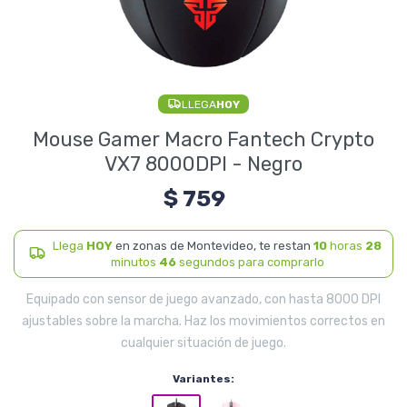
Electrodomésticos
LLEGA
HOY
Pequeños electrodomésticos
Mouse Gamer Macro Fantech Crypto
VX7 8000DPI - Negro
$
759
Hogar y Jardín
Llega
HOY
en zonas de Montevideo, te restan
10
horas
28
minutos
45
segundos para comprarlo
Deportes y Tiempo Libre
Equipado con sensor de juego avanzado, con hasta 8000 DPI
ajustables sobre la marcha. Haz los movimientos correctos en
cualquier situación de juego.
Bebés y Niños
Variantes: