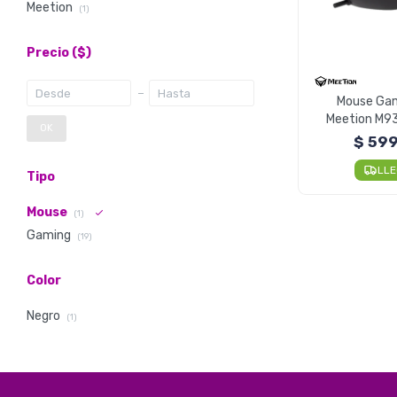
Meetion
(1)
Precio
($)
Mouse Ga
Meetion M93
OK
320
$
59
LL
Tipo
Mouse
(1)
Gaming
(19)
Color
Negro
(1)