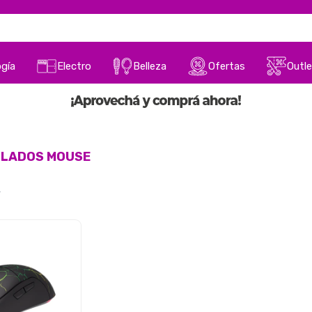
gía
Electro
Belleza
Ofertas
Outle
ECLADOS MOUSE
s