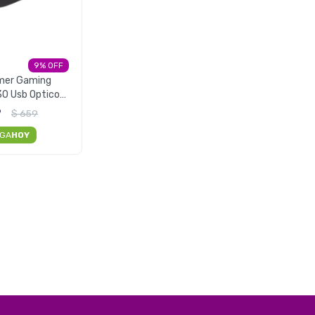
9
mer Gaming
0 Usb Optico
0 DPI
9
$
659
EGA
HOY