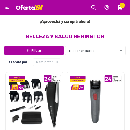
0

MI CUENTA
Categorías
Tecnología
Electro
Belleza
BELLEZA Y SALUD REMINGTON
Recomendados
Tv, Audio y Video
Filtrando por:
Remington
Tecnología
Gaming