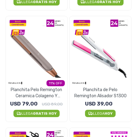
LLEGA
GRATIS HOY
LLEGA
GRATIS HOY
Herramientas
Belleza y Salud
Papelería
11
Planchita Pelo Remington
Planchita de Pelo
Ceramica Colageno Y
Remington Alisador S1300
Biotina S31A
USD
79,00
USD
39,00
USD
89,00
Ropa y Accesorios
LLEGA
GRATIS HOY
LLEGA
HOY