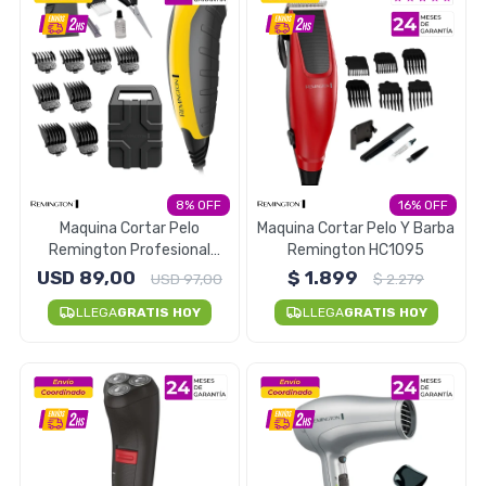
Seguridad
Limpieza Profesional
8
16
Maquina Cortar Pelo
Maquina Cortar Pelo Y Barba
Remington Profesional
Remington HC1095
Indestructible HC5850
USD
89,00
$
1.899
USD
97,00
$
2.279
LLEGA
GRATIS HOY
LLEGA
GRATIS HOY