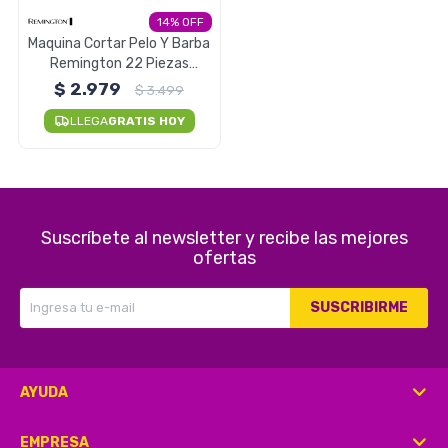
14
Maquina Cortar Pelo Y Barba
Remington 22 Piezas
HC4050
$
2.979
$
3.499
LLEGA
GRATIS HOY
Suscríbete al newsletter y recibe las mejores
ofertas
SUSCRIBIRME
AYUDA
EMPRESA