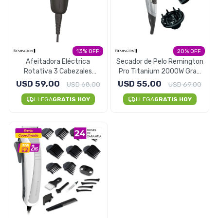
13
20
Afeitadora Eléctrica
Secador de Pelo Remington
Rotativa 3 Cabezales
Pro Titanium 2000W Gran
Remington Dual Shave
Motor
USD
59,00
USD
55,00
USD
68,00
USD
69,00
LLEGA
GRATIS HOY
LLEGA
GRATIS HOY