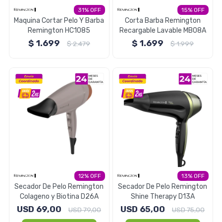
31
15
Electrodomésticos
Maquina Cortar Pelo Y Barba
Corta Barba Remington
Remington HC1085
Recargable Lavable MB08A
$
1.699
$
1.699
$
2.479
$
1.999
Pequeños electrodomésticos
Hogar y Jardín
Deportes y Tiempo Libre
12
13
Secador De Pelo Remington
Secador De Pelo Remington
Colageno y Biotina D26A
Shine Therapy D13A
Bebés y Niños
USD
69,00
USD
65,00
USD
79,00
USD
75,00