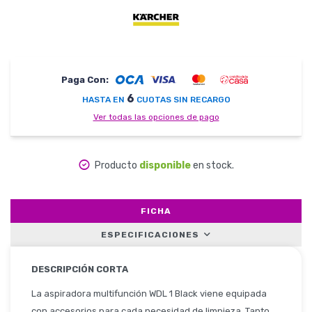
Herramientas
Paga Con:
6
HASTA EN
CUOTAS SIN RECARGO
Belleza y Salud
Ver todas las opciones de pago
Producto
disponible
en stock.
Papelería
FICHA
ESPECIFICACIONES
Ropa y Accesorios
DESCRIPCIÓN CORTA
La aspiradora multifunción WDL 1 Black viene equipada
con accesorios para cada necesidad de limpieza. Tanto