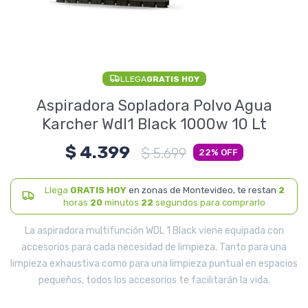
Electrodomésticos
LLEGA
GRATIS HOY
Pequeños electrodomésticos
Aspiradora Sopladora Polvo Agua
Karcher Wdl1 Black 1000w 10 Lt
$
4.399
Hogar y Jardín
$
5.699
22
Llega
GRATIS HOY
en zonas de Montevideo, te restan
2
horas
20
minutos
22
segundos para comprarlo
Deportes y Tiempo Libre
La aspiradora multifunción WDL 1 Black viene equipada con
accesorios para cada necesidad de limpieza. Tanto para una
limpieza exhaustiva como para una limpieza puntual en espacios
pequeños, todos los accesorios te facilitarán la vida.
Bebés y Niños