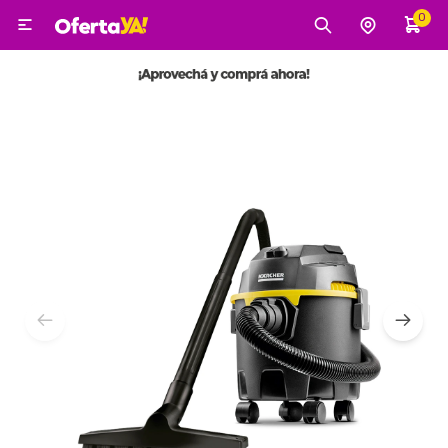
0

MI CUENTA
Categorías
Tecnología
Electro
Belleza
Tv, Audio y Video
Tecnología
Gaming