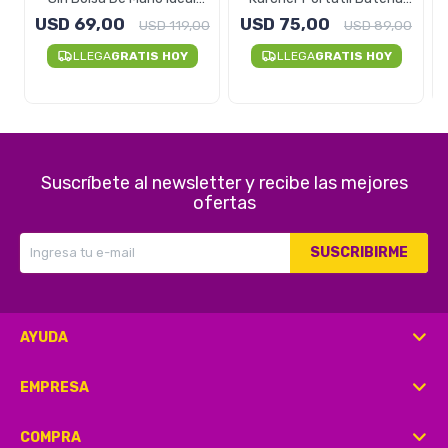
Mascotas VCL1
Potente - Unidad
USD
69,00
USD
75,00
USD
119,00
USD
89,00
LLEGA
GRATIS HOY
LLEGA
GRATIS HOY
Suscríbete al newsletter y recibe las mejores
ofertas
SUSCRIBIRME
AYUDA
EMPRESA
COMPRA