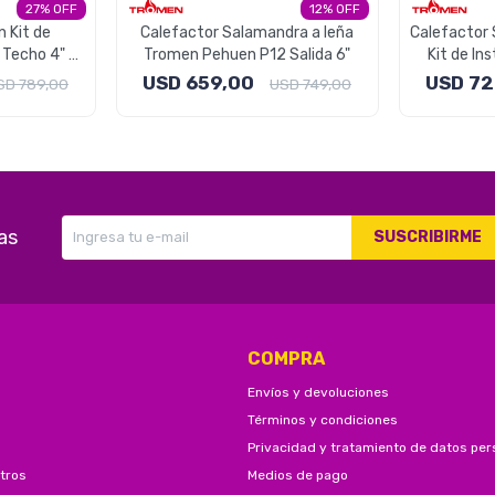
27
12
n Kit de
Calefactor Salamandra a leña
Calefactor 
 Techo 4" -
Tromen Pehuen P12 Salida 6"
Kit de In
USD
659,00
USD
72
SD
789,00
USD
749,00
as
SUSCRIBIRME
COMPRA
Envíos y devoluciones
Términos y condiciones
Privacidad y tratamiento de datos per
tros
Medios de pago