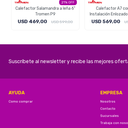
21
Calefactor Salamandra a leña 6"
Calefactor A7 co
Tromen P9
Instalación Enlozado
Tromen
USD
469,00
USD
569,00
USD
599,00
U
Suscríbete al newsletter y recibe las mejores ofert
AYUDA
EMPRESA
Como comprar
Nosotros
Contacto
Sucursales
Trabaja con noso