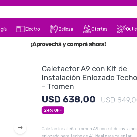
gía
Electro
Belleza
Ofertas
Outle
Calefactor A9 con Kit de
Instalación Enlozado Techo
- Tromen
USD
638,00
USD
849,0
24
Calefactor a leña Tromen A9 con kit de instalac
enlozado para techo de 4". Ideal para calentar