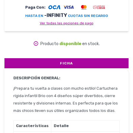
Paga Con:
-INFINITY
HASTA EN
CUOTAS SIN RECARGO
Herramientas
Ver todas las opciones de pago
Producto
disponible
en stock.
Belleza y Salud
FICHA
Papelería
DESCRIPCIÓN GENERAL:
¡Prepara tu vuelta a clases con mucho estilo! Cartuchera
rígida infantil Brio con 4 diseños súper divertidos, cierre
resistente y divisiones internas. Es perfecta para que los
Ropa y Accesorios
más chicos lleven sus útiles organizados todos los días.
Características
Detalle