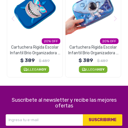
20
20
Cartuchera Rigida Escolar
Cartuchera Rigida Escolar
Infantil Brio Organizadora -
Infantil Brio Organizadora -
Tiburon
Astronauta
$
389
$
389
$
489
$
489
LLEGA
HOY
LLEGA
HOY
Suscríbete al newsletter y recibe las mejores
ofertas
SUSCRIBIRME