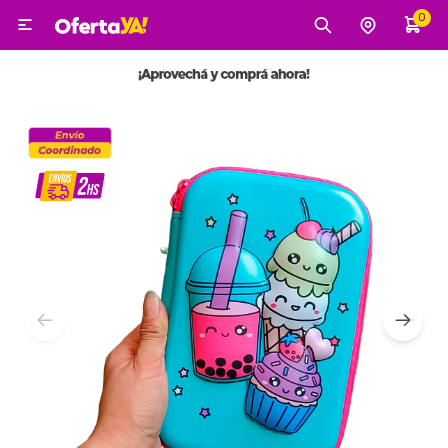
0

MI CUENTA
Categorías
Tecnología
Electro
Belleza
Tv, Audio y Video
Tecnología
Gaming