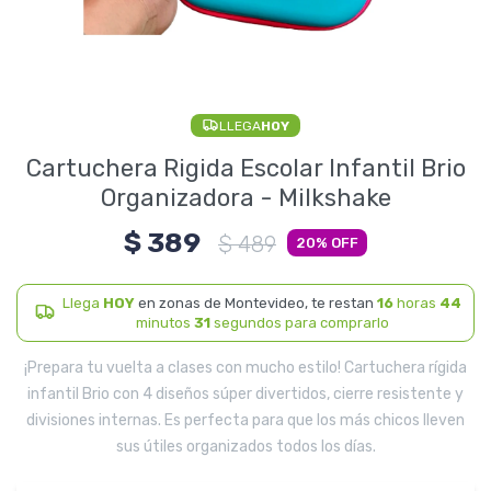
Electrodomésticos
LLEGA
HOY
Pequeños electrodomésticos
Cartuchera Rigida Escolar Infantil Brio
Organizadora - Milkshake
$
389
Hogar y Jardín
$
489
20
Llega
HOY
en zonas de Montevideo, te restan
16
horas
44
minutos
31
segundos para comprarlo
Deportes y Tiempo Libre
¡Prepara tu vuelta a clases con mucho estilo! Cartuchera rígida
infantil Brio con 4 diseños súper divertidos, cierre resistente y
divisiones internas. Es perfecta para que los más chicos lleven
sus útiles organizados todos los días.
Bebés y Niños