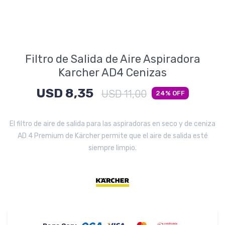
Electrodomésticos
Filtro de Salida de Aire Aspiradora
Pequeños electrodomésticos
Karcher AD4 Cenizas
USD
8,35
USD
11,00
24
Hogar y Jardín
El filtro de aire de salida para las aspiradoras en seco y de ceniza
AD 4 Premium de Kärcher permite que el aire de salida esté
siempre limpio.
Deportes y Tiempo Libre
Bebés y Niños