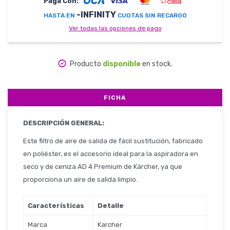
Paga Con:
-INFINITY
HASTA EN
CUOTAS SIN RECARGO
Ver todas las opciones de pago
Herramientas
Producto
disponible
en stock.
Belleza y Salud
FICHA
DESCRIPCIÓN GENERAL:
Papelería
Este filtro de aire de salida de fácil sustitución, fabricado
en poliéster, es el accesorio ideal para la aspiradora en
seco y de ceniza AD 4 Premium de Kärcher, ya que
proporciona un aire de salida limpio.
Ropa y Accesorios
Características
Detalle
Marca
Karcher