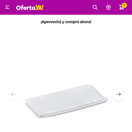
0

MI CUENTA
Categorías
Tecnología
Electro
Belleza
Tv, Audio y Video
Tecnología
Gaming