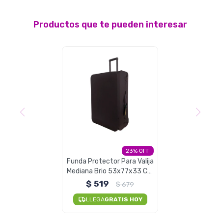
Seguridad
Productos que te pueden interesar
Limpieza Profesional
23
Funda Protector Para Valija
Mediana Brio 53x77x33 Cm
- Negro
$
519
$
679
LLEGA
GRATIS HOY