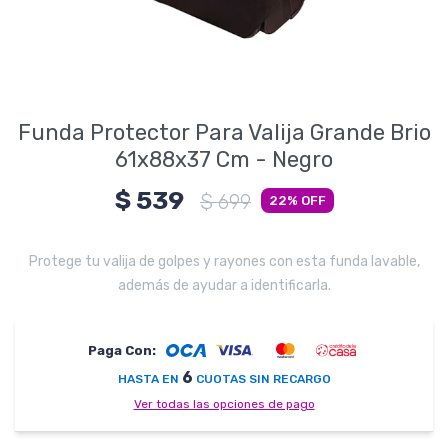
Electrodomésticos
Pequeños electrodomésticos
Funda Protector Para Valija Grande Brio
61x88x37 Cm - Negro
$
539
$
699
22
Hogar y Jardín
Protege tu valija de golpes y rayones con esta funda lavable,
además de ayudar a identificarla.
Deportes y Tiempo Libre
Paga Con:
6
HASTA EN
CUOTAS SIN RECARGO
Ver todas las opciones de pago
Bebés y Niños