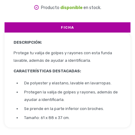
Producto
disponible
en stock.
Herramientas
FICHA
DESCRIPCIÓN:
Belleza y Salud
Protege tu valija de golpes y rayones con esta funda
lavable, además de ayudar a identificarla.
CARACTERÍSTICAS DESTACADAS:
Papelería
De polyester y elastano, lavable en lavarropas.
Protegen la valija de golpes y rayones, además de
ayudar a identificarla.
Ropa y Accesorios
Se prende en la parte inferior con broches.
Tamaño: 61 x 88 x 37 cm.