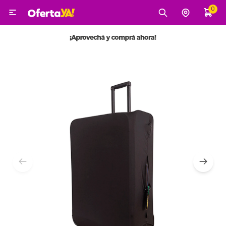
0

MI CUENTA
Categorías
Tecnología
Electro
Belleza
Tv, Audio y Video
Tecnología
Gaming