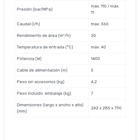
máx. 110 / máx.
Presión (bar/MPa)
11
Caudal (l/h)
máx. 360
Rendimiento de área (m²/h)
20
Temperatura de entrada (°C)
máx. 40
Potencia (W)
1400
Cable de alimentación (m)
5
Peso sin accesorios (kg)
4,2
Peso incluido. embalaje (kg)
7
Dimensiones (largo x ancho x alto)
242 x 285 x 790
(mm)