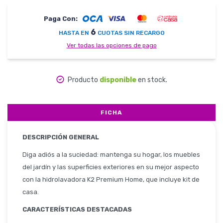
Paga Con:
Herramientas
6
HASTA EN
CUOTAS SIN RECARGO
Ver todas las opciones de pago
Belleza y Salud
Producto
disponible
en stock.
FICHA
Papelería
DESCRIPCIÓN GENERAL
Diga adiós a la suciedad: mantenga su hogar, los muebles
del jardín y las superficies exteriores en su mejor aspecto
Ropa y Accesorios
con la hidrolavadora K2 Premium Home, que incluye kit de
casa.
CARACTERÍSTICAS DESTACADAS