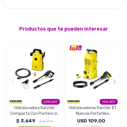
Productos que te pueden interesar
23
15
Hidrolavadora Karcher
Hidrolavadoras Karcher K1
Compacta Con Puntero de
Nuevas Portatiles
P
Espuma
Potentes
$
3.649
USD
109,00
$
4.799
USD
129,00