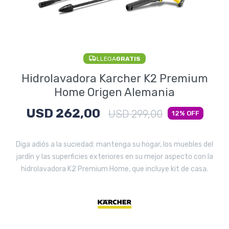
Electrodomésticos
LLEGA
GRATIS
Pequeños electrodomésticos
Hidrolavadora Karcher K2 Premium
Home Origen Alemania
USD
262,00
Hogar y Jardín
USD
299,00
12
Diga adiós a la suciedad: mantenga su hogar, los muebles del
jardín y las superficies exteriores en su mejor aspecto con la
Deportes y Tiempo Libre
hidrolavadora K2 Premium Home, que incluye kit de casa.
Bebés y Niños