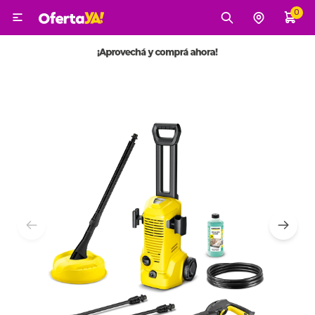
0

MI CUENTA
Categorías
Tecnología
Electro
Belleza
Tv, Audio y Video
Tecnología
Gaming