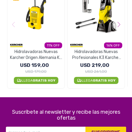
11
16
Hidrolavadoras Nuevas
Hidrolavadoras Nuevas
Karcher Origen Alemania K2
Profesionales K3 Karcher
- Basic
Alemana - Basic
USD
159,00
USD
219,00
USD
179,00
USD
261,00
LLEGA
GRATIS HOY
LLEGA
GRATIS HOY
Suscríbete al newsletter y recibe las mejores
ofertas