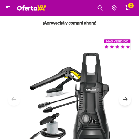
0

MI CUENTA
Categorías
Tecnología
Electro
Belleza
Tv, Audio y Video
Tecnología
Gaming