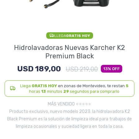
Electrodomésticos
LLEGA
GRATIS HOY
Pequeños electrodomésticos
Hidrolavadoras Nuevas Karcher K2
Premium Black
USD
189,00
Hogar y Jardín
USD
219,00
13
Llega
GRATIS HOY
en zonas de Montevideo, te restan
5
horas
13
minutos
28
segundos para comprarlo
Deportes y Tiempo Libre
MÁS VENDIDO ⭐⭐⭐⭐⭐
Producto exclusivo, nuevo modelo 2023: la hidrolavadora K2
Black Premium es la solución de limpieza ideal para trabajos de
limpieza ocasionales y suciedad ligera en toda la casa.
Bebés y Niños