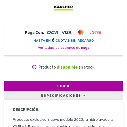
Herramientas
Paga Con:
6
HASTA EN
CUOTAS SIN RECARGO
Belleza y Salud
Ver todas las opciones de pago
Producto
disponible
en stock.
Papelería
FICHA
ESPECIFICACIONES
Ropa y Accesorios
DESCRIPCIÓN:
Producto exclusivo, nuevo modelo 2023: la hidrolavadora
K2 Black Premium es la solución de limpieza ideal para