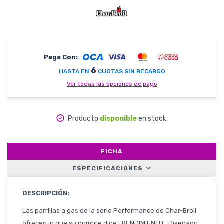
Herramientas
Paga Con:
6
HASTA EN
CUOTAS SIN RECARGO
Belleza y Salud
Ver todas las opciones de pago
Producto
disponible
en stock.
Papelería
FICHA
ESPECIFICACIONES
Ropa y Accesorios
DESCRIPCIÓN:
Las parrillas a gas de la serie Performance de Char-Broil
ofrecen lo que su nombre dice: "RENDIMIENTO". Diseñado