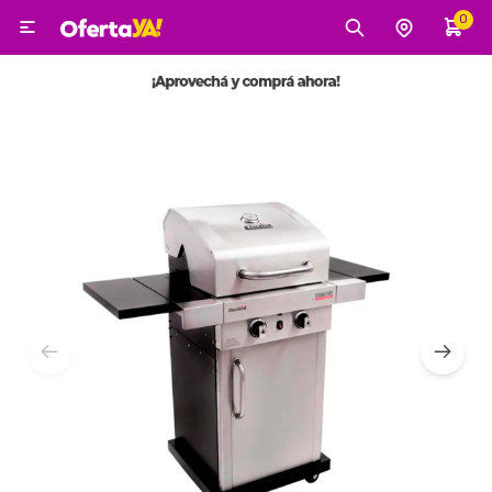
0

MI CUENTA
Categorías
Tecnología
Electro
Belleza
Tv, Audio y Video
Tecnología
Gaming