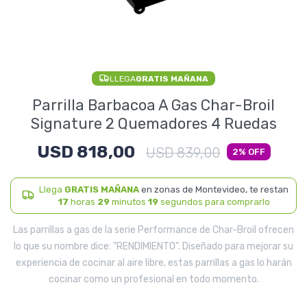
Electrodomésticos
LLEGA
GRATIS MAÑANA
Pequeños electrodomésticos
Parrilla Barbacoa A Gas Char-Broil
Signature 2 Quemadores 4 Ruedas
USD
818,00
Hogar y Jardín
USD
839,00
2
Llega
GRATIS MAÑANA
en zonas de Montevideo, te restan
17
horas
29
minutos
19
segundos para comprarlo
Deportes y Tiempo Libre
Las parrillas a gas de la serie Performance de Char-Broil ofrecen
lo que su nombre dice: "RENDIMIENTO". Diseñado para mejorar su
experiencia de cocinar al aire libre, estas parrillas a gas lo harán
cocinar como un profesional en todo momento.
Bebés y Niños