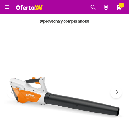
0

MI CUENTA
Categorías
Tecnología
Electro
Belleza
Tv, Audio y Video
Tecnología
Gaming