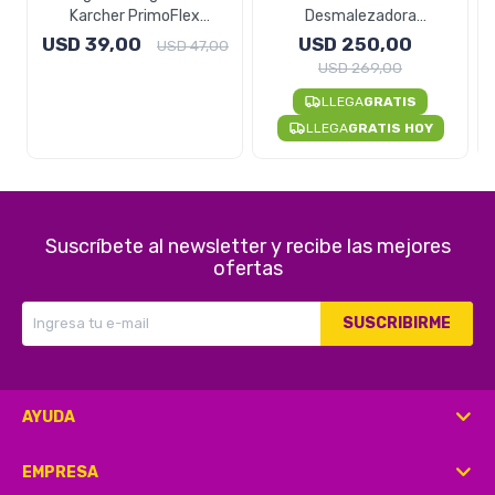
Karcher PrimoFlex
Desmalezadora
Reforzada 20 Metros
Inalámbrica A Batería Stihl
USD
39,00
USD
250,00
USD
47,00
FSA 45
USD
269,00
LLEGA
GRATIS
LLEGA
GRATIS HOY
Suscríbete al newsletter y recibe las mejores
ofertas
SUSCRIBIRME
AYUDA
EMPRESA