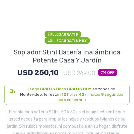
Electrodomésticos
LLEGA
GRATIS
Pequeños electrodomésticos
LLEGA
GRATIS HOY
Soplador Stihl Batería Inalámbrica
Potente Casa Y Jardín
Hogar y Jardín
USD
250,10
USD
269,00
7
LLega
GRATIS
Llega
GRATIS HOY
en zonas de
Deportes y Tiempo Libre
Montevideo, te restan
12
horas
42
minutos
8
segundos
para comprarlo
El soplador a batería STIHL BGA 30 es el equipo eficiente que
usted necesita para limpiar las hojas y residuos livianos de su
Bebés y Niños
jardín. Sin ruidos molestos, ni combustible en su hogar, disfrute
ver su jardín limpio en pocos minutos. Incluye 2 baterías.