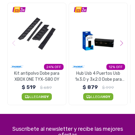
24
12
Kit antipolvo Dobe para
Hub Usb 4 Puertos Usb
XBOX ONE TYX-580 OY
1x3.0 y 3x2.0 Dobe para
PS4 Slim OY
$
519
$
879
$
689
$
999
LLEGA
HOY
LLEGA
HOY
Suscríbete al newsletter y recibe las mejores