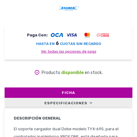
Herramientas
Paga Con:
6
HASTA EN
CUOTAS SIN RECARGO
Belleza y Salud
Ver todas las opciones de pago
Producto
disponible
en stock.
Papelería
FICHA
ESPECIFICACIONES
Ropa y Accesorios
DESCRIPCIÓN GENERAL
El soporte cargador dual Dobe modelo TYX-695, para el
controlador inalámbrico XBOX ONE, está diseñada para