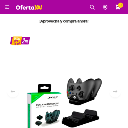
0

MI CUENTA
Categorías
Tecnología
Electro
Belleza
Tv, Audio y Video
Tecnología
Gaming