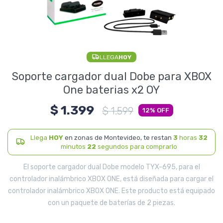
Electrodomésticos
LLEGA
HOY
Pequeños electrodomésticos
Soporte cargador dual Dobe para XBOX
One baterias x2 OY
$
1.399
Hogar y Jardín
$
1.599
12
Llega
HOY
en zonas de Montevideo, te restan
3
horas
32
minutos
22
segundos para comprarlo
Deportes y Tiempo Libre
El soporte cargador dual Dobe modelo TYX-695, para el
controlador inalámbrico XBOX ONE, está diseñada para cargar el
controlador inalámbrico XBOX ONE. Este producto está equipado
con un paquete de baterías de 2 piezas.
Bebés y Niños