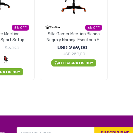
5
6
er Meetion
Silla Gamer Meetion Blanco
E-Sport Setup
Negro y Naranja Escritorio E-
anja y negro
Sport Setup MT-CHR15
9
USD
269,00
$
6.929
USD
289,00
LLEGA
GRATIS HOY
RATIS HOY