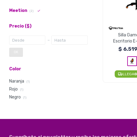
Meetion
(2)
Precio
($)
Silla Gam
Escritorio 
CHR05 - Nar
$
6.51
OK
Color
LLEGA
G
Naranja
(1)
Rojo
(1)
Negro
(1)