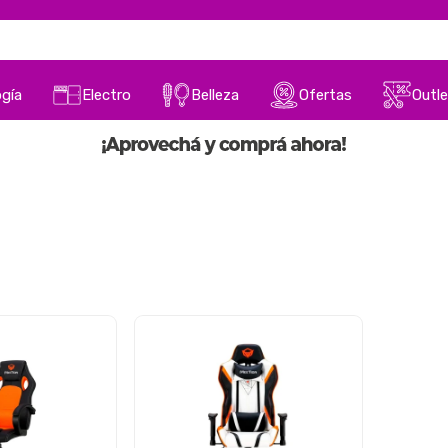
gía
Electro
Belleza
Ofertas
Outle