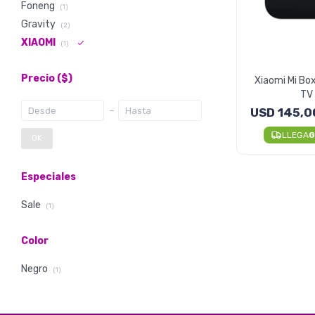
Foneng
(1)
Gravity
(2)
XIAOMI
(1)
Precio
($)
Xiaomi Mi Box
TV
USD
145,0
LLEGA
G
OK
Especiales
Sale
(1)
Color
Negro
(1)