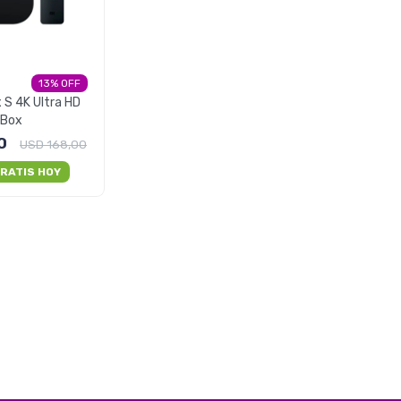
13
 S 4K Ultra HD
 Box
0
USD
168,00
RATIS HOY