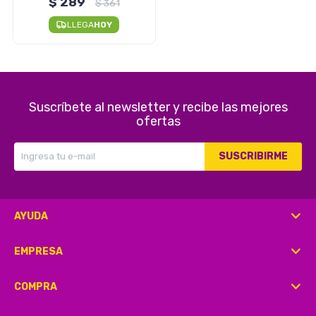
$
289
$
361
LLEGA
HOY
Herramientas
Suscríbete al newsletter y recibe las mejores
Belleza y Salud
ofertas
SUSCRIBIRME
Papelería
AYUDA
Ropa y Accesorios
EMPRESA
COMPRA