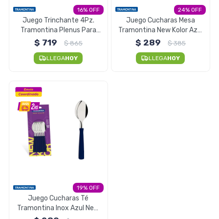
16
24
Electrodomésticos
Juego Trinchante 4Pz.
Juego Cucharas Mesa
Tramontina Plenus Para
Tramontina New Kolor Azul
Asado - Negro
12 Piezas
$
719
$
289
$
865
$
385
LLEGA
HOY
LLEGA
HOY
Pequeños electrodomésticos
Hogar y Jardín
Deportes y Tiempo Libre
19
Juego Cucharas Té
Bebés y Niños
Tramontina Inox Azul New
Kolor 12 Piezas