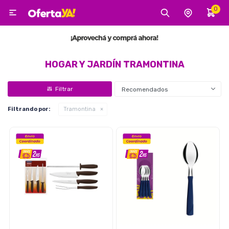
0

MI CUENTA
Categorías
Tecnología
Electro
Belleza
HOGAR Y JARDÍN TRAMONTINA
Recomendados
Tv, Audio y Video
Filtrando por:
Tramontina
Tecnología
Gaming