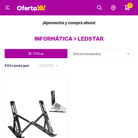
0

MI CUENTA
Categorías
Tecnología
Electro
Belleza
INFORMÁTICA > LEDSTAR
Recomendados
Tv, Audio y Video
Filtrando por:
LEDSTAR
Tecnología
Gaming