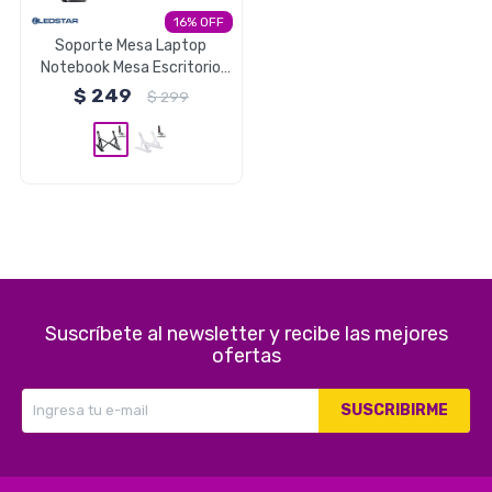
16
Electrodomésticos
Soporte Mesa Laptop
Notebook Mesa Escritorio
Plegable Ajustable - Negro
$
249
$
299
Pequeños electrodomésticos
Hogar y Jardín
Suscríbete al newsletter y recibe las mejores
Deportes y Tiempo Libre
ofertas
SUSCRIBIRME
Bebés y Niños