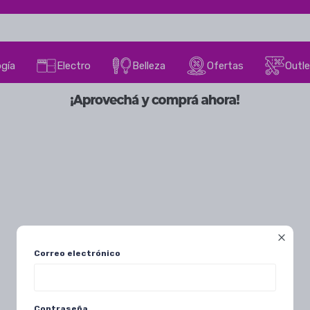
gía
Electro
Belleza
Ofertas
Outle

Correo electrónico
Contraseña