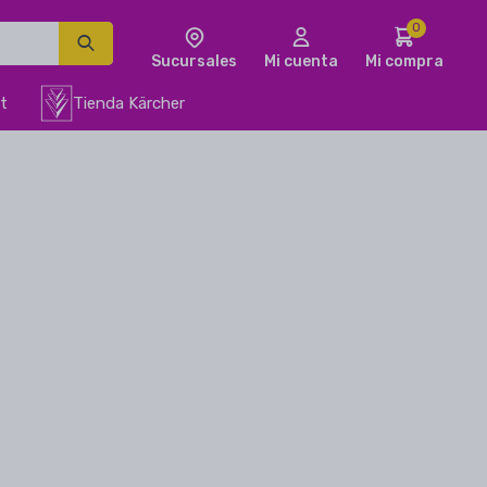
0
t
Tienda Kärcher