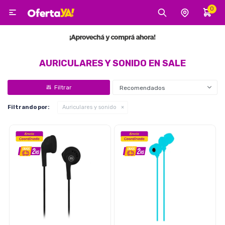
0

MI CUENTA
Categorías
Tecnología
Electro
Belleza
AURICULARES Y SONIDO EN SALE
Recomendados
Tv, Audio y Video
Filtrando por:
Auriculares y sonido
Tecnología
Gaming