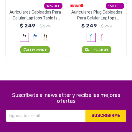
16
16
Electrodomésticos
Auriculares Cableados Para
Auriculares Plug Cableados
Celular Laptops Tablets
Para Celular Laptops
Maxell EB-95 - Negro
Tablets Maxell IN-225 - Azul
$
249
$
249
$
299
$
299
Pequeños electrodomésticos
LLEGA
HOY
LLEGA
HOY
Hogar y Jardín
Deportes y Tiempo Libre
Suscríbete al newsletter y recibe las mejores
ofertas
SUSCRIBIRME
Bebés y Niños