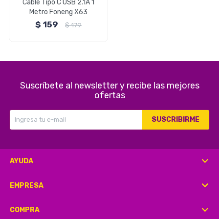
Cable Tipo C USB 2.1A 1
Metro Foneng X63
$
159
$
179
Herramientas
Belleza y Salud
Suscríbete al newsletter y recibe las mejores
ofertas
SUSCRIBIRME
Papelería
AYUDA
Ropa y Accesorios
EMPRESA
COMPRA