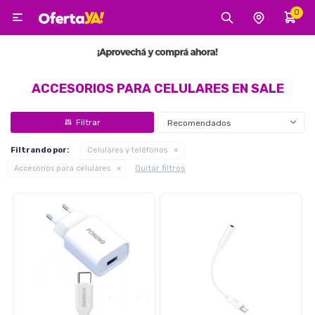
0

MI CUENTA
Categorías
Tecnología
Electro
Belleza
ACCESORIOS PARA CELULARES EN SALE
Recomendados
Tv, Audio y Video
Filtrando por:
Celulares y teléfonos
Quitar filtros
Accesorios para celulares
Tecnología
Gaming