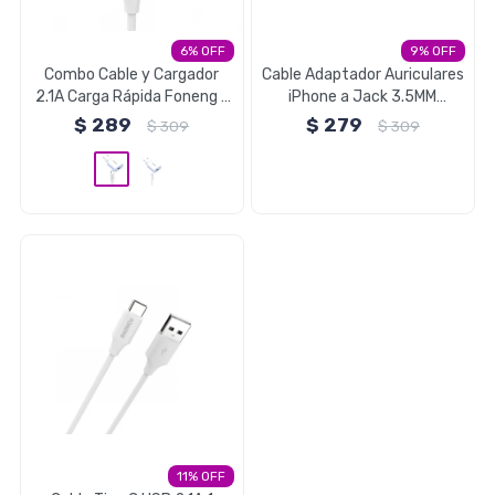
Electrodomésticos
6
9
Combo Cable y Cargador
Cable Adaptador Auriculares
2.1A Carga Rápida Foneng -
iPhone a Jack 3.5MM
Tipo C
Foneng
$
289
$
279
$
309
$
309
Pequeños electrodomésticos
Hogar y Jardín
Deportes y Tiempo Libre
Bebés y Niños
11